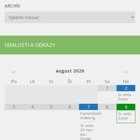
ARCHÍV
Archív
UDALOSTI A ODKAZY
august
2026
Po
Ut
St
Št
Pi
So
Ne
1
2
Sv. omša -
Zürich
3
4
5
6
7
8
9
Eucharistische
Sv. omša
Anbetung
Zürich
Sv. omša
ZH Herz
Jesu
Freitag