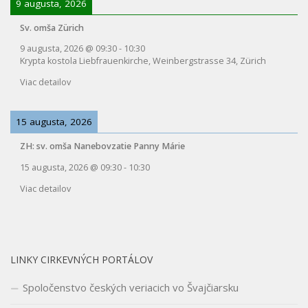
9 augusta, 2026
Sv. omša Zürich
9 augusta, 2026
@
09:30
-
10:30
Krypta kostola Liebfrauenkirche, Weinbergstrasse 34, Zürich
Viac detailov
15 augusta, 2026
ZH: sv. omša Nanebovzatie Panny Márie
15 augusta, 2026
@
09:30
-
10:30
Viac detailov
LINKY CIRKEVNÝCH PORTÁLOV
Spoločenstvo českých veriacich vo Švajčiarsku