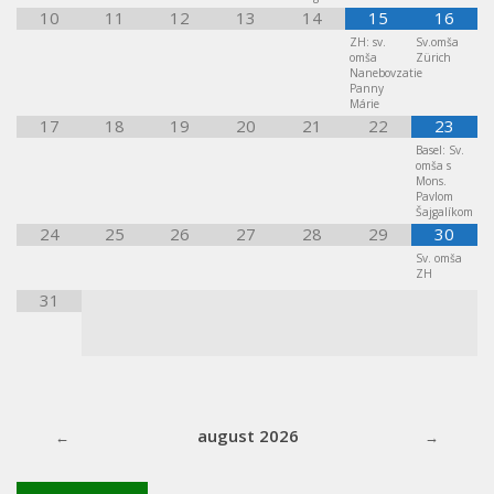
10
11
12
13
14
15
16
ZH: sv.
Sv.omša
omša
Zürich
Nanebovzatie
Panny
Márie
17
18
19
20
21
22
23
Basel: Sv.
omša s
Mons.
Pavlom
Šajgalíkom
24
25
26
27
28
29
30
Sv. omša
ZH
31
august 2026