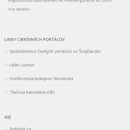
Krypta kostola Liebfrauenkirche, Weinbergstrasse 34, Zürich
Viac detailov
LINKY CIRKEVNÝCH PORTÁLOV
Spoločenstvo českých veriacich vo Švajčiarsku
rádio Lumen
Konferencia biskupov Slovenska
Tlačová kancelária KBS
INÉ
Prihlásiť sa