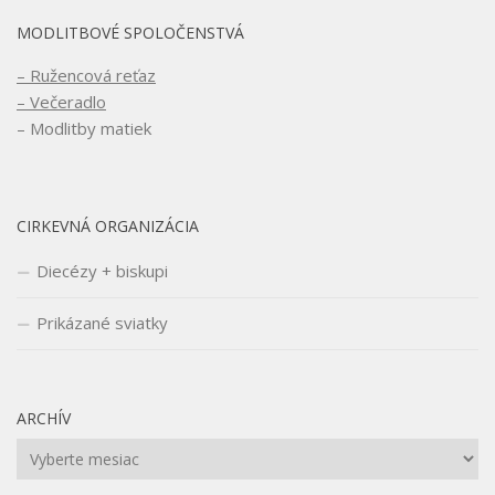
MODLITBOVÉ SPOLOČENSTVÁ
– Ružencová reťaz
– Večeradlo
– Modlitby matiek
CIRKEVNÁ ORGANIZÁCIA
Diecézy + biskupi
Prikázané sviatky
ARCHÍV
Archív