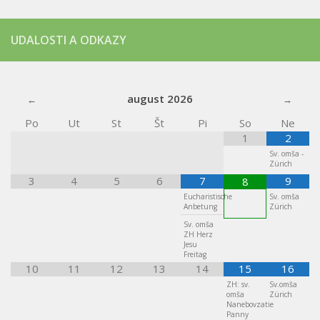
UDALOSTI A ODKAZY
august
2026
Po
Ut
St
Št
Pi
So
Ne
1
2
Sv. omša -
Zürich
3
4
5
6
7
9
8
Eucharistische
Sv. omša
Anbetung
Zürich
Sv. omša
ZH Herz
Jesu
Freitag
10
11
12
13
14
15
16
ZH: sv.
Sv.omša
omša
Zürich
Nanebovzatie
Panny