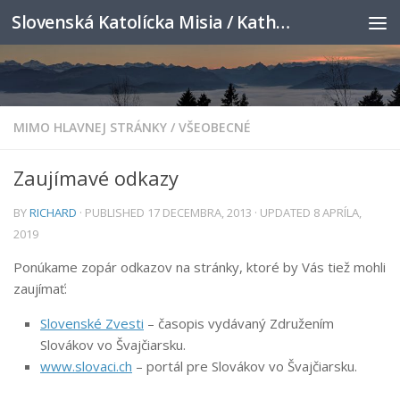
Slovenská Katolícka Misia / Katholische Slowakenmission
Skip to content
MIMO HLAVNEJ STRÁNKY
/
VŠEOBECNÉ
Zaujímavé odkazy
BY
RICHARD
· PUBLISHED
17 DECEMBRA, 2013
· UPDATED
8 APRÍLA,
2019
Ponúkame zopár odkazov na stránky, ktoré by Vás tiež mohli
zaujímať:
Slovenské Zvesti
– časopis vydávaný Združením
Slovákov vo Švajčiarsku.
www.slovaci.ch
– portál pre Slovákov vo Švajčiarsku.