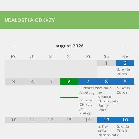
UDALOSTI A ODKAZY
august
2026
Po
Ut
St
Št
Pi
So
Ne
1
2
Sv. omša -
Zürich
3
4
5
7
8
9
6
Eucharistische
Sv. omša
Sv. omša
Anbetung
zo
Zürich
slávnosti
Sv. omša
Nanebovzatia
ZH Herz
Panny
Jesu
Márie
Freitag
10
11
12
13
14
15
16
ZH: sv.
Sv.omša
omša
Zürich
Nanebovzatie