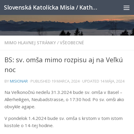
Slovenská Katolícka Misia / Katholische Slowakenmission
Skip to content
MIMO HLAVNEJ STRÁNKY
/
VŠEOBECNÉ
BS: sv. omša mimo rozpisu aj na Veľkú
noc
BY
MISIONAR
· PUBLISHED
19 MARCA, 2024
· UPDATED
14 MÁJA, 2024
Na Veľkonočnú nedeľu 31.3.2024 bude sv. omša v Basel –
Allerheiligen, Neubadstrasse, o 17:30 hod. Po sv. omši ako
obvykle agape.
V pondelok 1.4.2024 bude sv. omša s krstom v tom istom
kostole o 14-tej hodine.