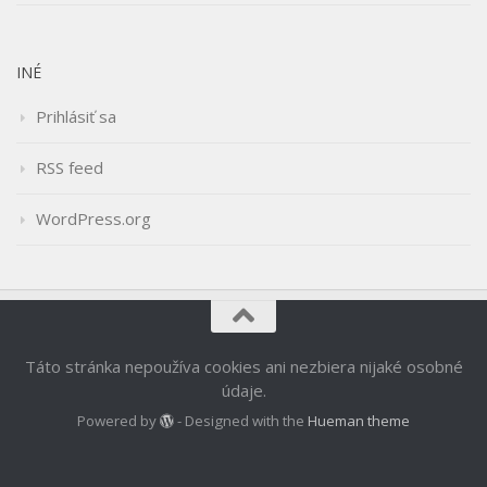
INÉ
Prihlásiť sa
RSS feed
WordPress.org
Táto stránka nepoužíva cookies ani nezbiera nijaké osobné
údaje.
Powered by
- Designed with the
Hueman theme