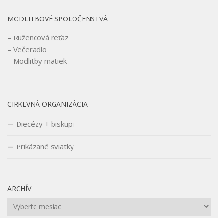
MODLITBOVÉ SPOLOČENSTVÁ
– Ružencová reťaz
– Večeradlo
– Modlitby matiek
CIRKEVNÁ ORGANIZÁCIA
Diecézy + biskupi
Prikázané sviatky
ARCHÍV
Archív