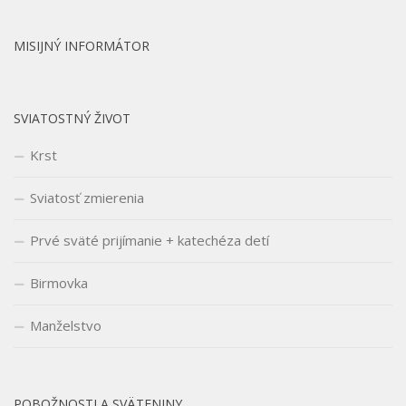
MISIJNÝ INFORMÁTOR
SVIATOSTNÝ ŽIVOT
Krst
Sviatosť zmierenia
Prvé sväté prijímanie + katechéza detí
Birmovka
Manželstvo
POBOŽNOSTI A SVÄTENINY