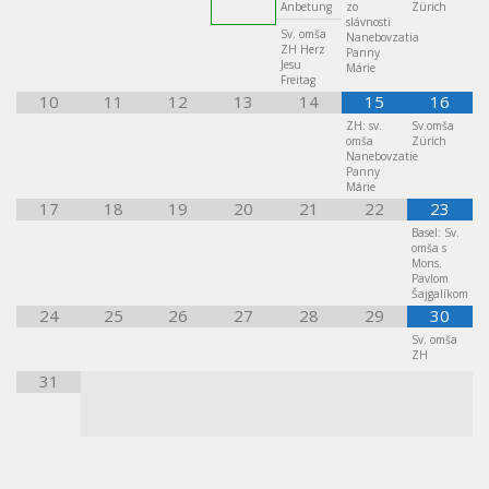
Anbetung
zo
Zürich
slávnosti
Sv. omša
Nanebovzatia
ZH Herz
Panny
Jesu
Márie
Freitag
10
11
12
13
14
15
16
ZH: sv.
Sv.omša
omša
Zürich
Nanebovzatie
Panny
Márie
17
18
19
20
21
22
23
Basel: Sv.
omša s
Mons.
Pavlom
Šajgalíkom
24
25
26
27
28
29
30
Sv. omša
ZH
31