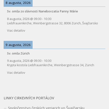
8 augusta, 2026
Sv. omša zo slávnosti Nanebovzatia Panny Márie
8 augusta, 2026
@
09:30
-
10:30
Liebfrauenkirche, Weinbergstrasse 32, 8006 Zürich, Švajčiarsko
Viac detailov
9 augusta, 2026
Sv. omša Zürich
9 augusta, 2026
@
09:30
-
10:30
Krypta kostola Liebfrauenkirche, Weinbergstrasse 34, Zürich
Viac detailov
LINKY CIRKEVNÝCH PORTÁLOV
Spoločenstvo českých veriacich vo Švajčiarsku