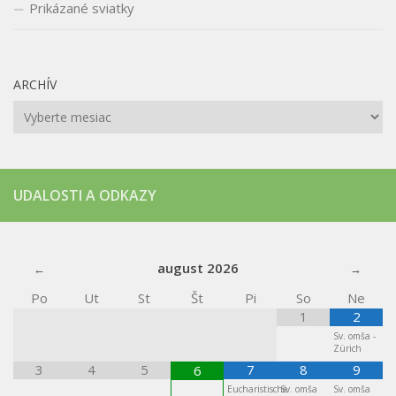
Prikázané sviatky
ARCHÍV
Archív
UDALOSTI A ODKAZY
august
2026
Po
Ut
St
Št
Pi
So
Ne
1
2
Sv. omša -
Zürich
3
4
5
7
8
9
6
Eucharistische
Sv. omša
Sv. omša