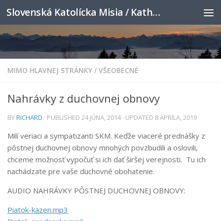
Slovenská Katolícka Misia / Katholische Slowakenmission
Skip to content
MIMO HLAVNEJ STRÁNKY
/
VŠEOBECNÉ
Nahrávky z duchovnej obnovy
BY
RICHARD
· PUBLISHED
24 JÚNA, 2014
· UPDATED
8 APRÍLA, 2019
Milí veriaci a sympatizanti SKM. Keďže viaceré prednášky z
pôstnej duchovnej obnovy mnohých povzbudili a oslovili,
chceme možnosť vypočuť si ich dať širšej verejnosti. Tu ich
nachádzate pre vaše duchovné obohatenie.
AUDIO NAHRÁVKY PÔSTNEJ DUCHOVNEJ OBNOVY:
Piatok-kazen.mp3