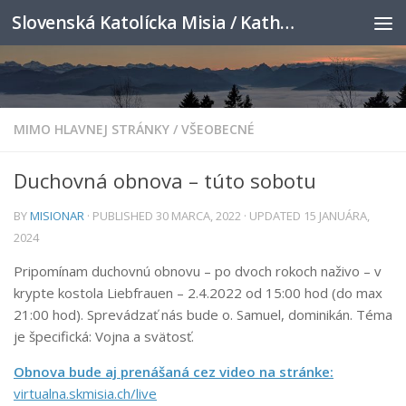
Slovenská Katolícka Misia / Katholische Slowakenmission
Skip to content
MIMO HLAVNEJ STRÁNKY
/
VŠEOBECNÉ
Duchovná obnova – túto sobotu
BY
MISIONAR
· PUBLISHED
30 MARCA, 2022
· UPDATED
15 JANUÁRA,
2024
Pripomínam duchovnú obnovu – po dvoch rokoch naživo – v
krypte kostola Liebfrauen – 2.4.2022 od 15:00 hod (do max
21:00 hod). Sprevádzať nás bude o. Samuel, dominikán. Téma
je špecifická: Vojna a svätosť.
Obnova bude aj prenášaná cez video na stránke:
virtualna.skmisia.ch/live