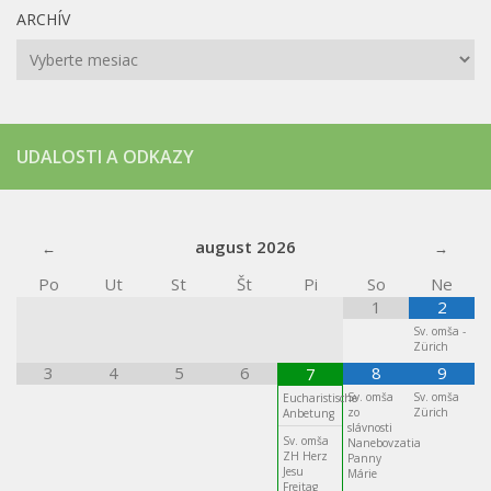
ARCHÍV
Archív
UDALOSTI A ODKAZY
august
2026
Po
Ut
St
Št
Pi
So
Ne
1
2
Sv. omša -
Zürich
3
4
5
6
8
9
7
Sv. omša
Sv. omša
Eucharistische
zo
Zürich
Anbetung
slávnosti
Sv. omša
Nanebovzatia
ZH Herz
Panny
Jesu
Márie
Freitag