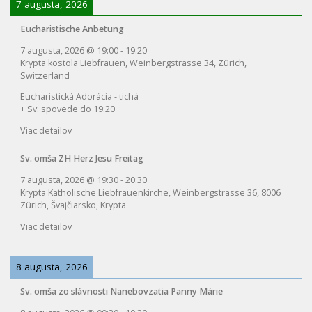
7 augusta, 2026
Eucharistische Anbetung
7 augusta, 2026
@
19:00
-
19:20
Krypta kostola Liebfrauen, Weinbergstrasse 34, Zürich,
Switzerland
Eucharistická Adorácia - tichá
+ Sv. spovede do 19:20
Viac detailov
Sv. omša ZH Herz Jesu Freitag
7 augusta, 2026
@
19:30
-
20:30
Krypta Katholische Liebfrauenkirche, Weinbergstrasse 36, 8006
Zürich, Švajčiarsko, Krypta
Viac detailov
8 augusta, 2026
Sv. omša zo slávnosti Nanebovzatia Panny Márie