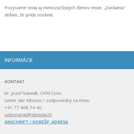
Pozývame teda aj mimozurišských členov misie. „Zurišania“
dúfam, že prídu osobne.
INFORMÁCIE
KONTAKT
br. Jozef Sukeník, OFM Conv.
Leiter der Mission / zodpovedný za misiu
+41 77 468 74 40
sekretariat@skmisia.ch
ANSCHRIFT / KOREŠP. ADRESA