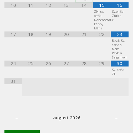
10
11
12
13
14
15
16
ZH: sv.
Sv.omša
omša
Zürich
Nanebovzatie
Panny
Márie
17
18
19
20
21
22
23
Basel: Sv.
omša s
Mons.
Pavlom
Šajgalíkom
24
25
26
27
28
29
30
Sv. omša
ZH
31
august 2026