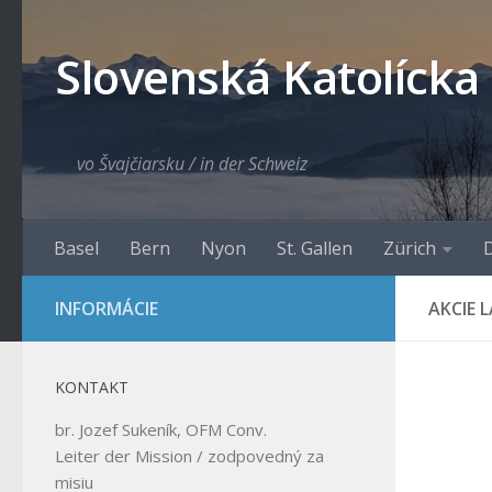
Skip to content
Slovenská Katolícka
vo Švajčiarsku / in der Schweiz
Basel
Bern
Nyon
St. Gallen
Zürich
D
INFORMÁCIE
AKCIE 
KONTAKT
br. Jozef Sukeník, OFM Conv.
Leiter der Mission / zodpovedný za
misiu