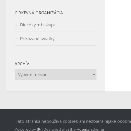
CIRKEVNÁ ORGANIZÁCIA
Diecézy + biskupi
Prikázané sviatky
ARCHÍV
Archív
Táto stránka nepoužíva cookies ani nezbiera nijaké osobn
Powered by
- Designed with the
Hueman theme