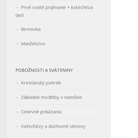
Prvé sväté prijímanie + katechéza
detí
Birmovka
Manželstvo
POBOŽNOSTI A SVÄTENINY
Kresťanský pohreb
Základné modlitby v nemčine
Cirkevné prikázania
Katechézy a duchovné obnovy