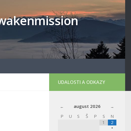
lowakenmission
UDALOSTI A ODKAZY
august
2026
P
U
S
Š
P
S
N
1
2
•