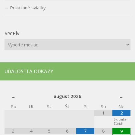
Prikázané sviatky
ARCHÍV
Archív
UDALOSTI A ODKAZY
august
2026
Po
Ut
St
Št
Pi
So
Ne
1
2
Sv. omša -
Zürich
3
4
5
6
7
8
9