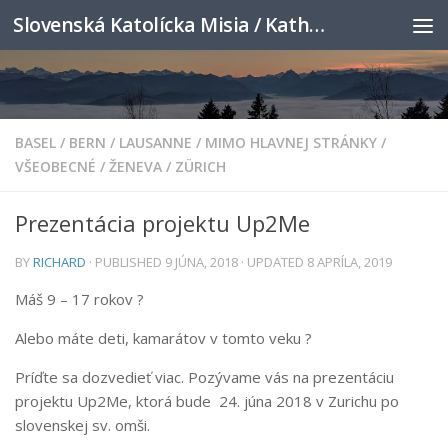
Slovenská Katolícka Misia / Katholische Slowakenmission
Skip to content
BASEL
/
BERN
/
LAUSANNE
/
MIMO HLAVNEJ STRÁNKY
/
VŠEOBECNÉ
/
ŽENEVA
/
ZÜRICH
Prezentácia projektu Up2Me
BY
RICHARD
· PUBLISHED
9 JÚNA, 2018
· UPDATED
8 APRÍLA, 2019
Máš 9 – 17 rokov ?
Alebo máte deti, kamarátov v tomto veku ?
Príďte sa dozvedieť viac. Pozývame vás na prezentáciu
projektu Up2Me, ktorá bude 24. júna 2018 v Zurichu po
slovenskej sv. omši.