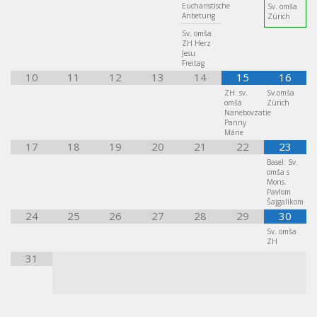
Eucharistische
Sv. omša
Anbetung
Zürich
Sv. omša
ZH Herz
Jesu
Freitag
10
11
12
13
14
15
16
ZH: sv.
Sv.omša
omša
Zürich
Nanebovzatie
Panny
Márie
17
18
19
20
21
22
23
Basel: Sv.
omša s
Mons.
Pavlom
Šajgalíkom
24
25
26
27
28
29
30
Sv. omša
ZH
31