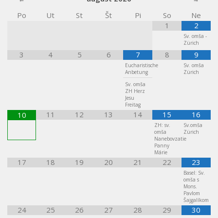
Po
Ut
St
Št
Pi
So
Ne
1
2
Sv. omša -
Zürich
3
4
5
6
7
8
9
Eucharistische
Sv. omša
Anbetung
Zürich
Sv. omša
ZH Herz
Jesu
Freitag
11
12
13
14
15
16
10
ZH: sv.
Sv.omša
omša
Zürich
Nanebovzatie
Panny
Márie
17
18
19
20
21
22
23
Basel: Sv.
omša s
Mons.
Pavlom
Šajgalíkom
24
25
26
27
28
29
30