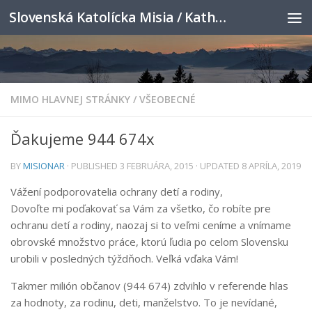
Slovenská Katolícka Misia / Katholische Slowakenmission
Skip to content
MIMO HLAVNEJ STRÁNKY
/
VŠEOBECNÉ
Ďakujeme 944 674x
BY
MISIONAR
· PUBLISHED
3 FEBRUÁRA, 2015
· UPDATED
8 APRÍLA, 2019
Vážení podporovatelia ochrany detí a rodiny,
Dovoľte mi poďakovať sa Vám za všetko, čo robíte pre
ochranu detí a rodiny, naozaj si to veľmi ceníme a vnímame
obrovské množstvo práce, ktorú ľudia po celom Slovensku
urobili v posledných týždňoch. Veľká vďaka Vám!
Takmer milión občanov (944 674) zdvihlo v referende hlas
za hodnoty, za rodinu, deti, manželstvo. To je nevídané,