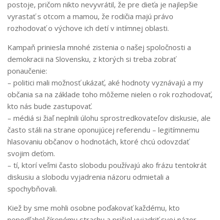
postoje, pričom nikto nevyvrátil, že pre dieťa je najlepšie
vyrastať s otcom a mamou, že rodičia majú právo
rozhodovať o výchove ich detí v intímnej oblasti.
Kampaň priniesla mnohé zistenia o našej spoločnosti a
demokracii na Slovensku, z ktorých si treba zobrať
ponaučenie:
– politici mali možnosť ukázať, aké hodnoty vyznávajú a my
občania sa na základe toho môžeme nielen o rok rozhodovať,
kto nás bude zastupovať.
– médiá si žiaľ neplnili úlohu sprostredkovateľov diskusie, ale
často stáli na strane oponujúcej referendu – legitímnemu
hlasovaniu občanov o hodnotách, ktoré chcú odovzdať
svojim deťom.
– tí, ktorí veľmi často slobodu používajú ako frázu tentokrát
diskusiu a slobodu vyjadrenia názoru odmietali a
spochybňovali.
Kiež by sme mohli osobne poďakovať každému, kto
nepodľahol šírenému strachu a prišiel vyjadriť svoj názor.