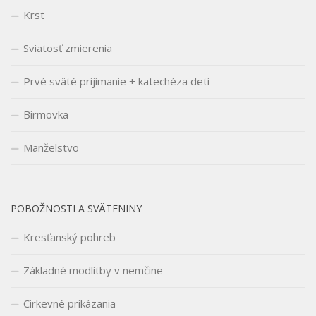
Krst
Sviatosť zmierenia
Prvé sväté prijímanie + katechéza detí
Birmovka
Manželstvo
POBOŽNOSTI A SVÄTENINY
Kresťanský pohreb
Základné modlitby v nemčine
Cirkevné prikázania