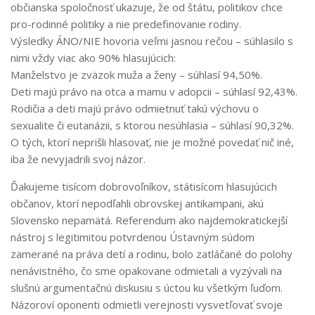
občianska spoločnosť ukazuje, že od štátu, politikov chce
pro-rodinné politiky a nie predefinovanie rodiny.
Výsledky ÁNO/NIE hovoria veľmi jasnou rečou – súhlasilo s
nimi vždy viac ako 90% hlasujúcich:
Manželstvo je zväzok muža a ženy – súhlasí 94,50%.
Deti majú právo na otca a mamu v adopcii – súhlasí 92,43%.
Rodičia a deti majú právo odmietnuť takú výchovu o
sexualite či eutanázii, s ktorou nesúhlasia – súhlasí 90,32%.
O tých, ktorí neprišli hlasovať, nie je možné povedať nič iné,
iba že nevyjadrili svoj názor.
Ďakujeme tisícom dobrovoľníkov, státisícom hlasujúcich
občanov, ktorí nepodľahli obrovskej antikampani, akú
Slovensko nepamätá. Referendum ako najdemokratickejší
nástroj s legitimitou potvrdenou Ústavným súdom
zamerané na práva detí a rodinu, bolo zatláčané do polohy
nenávistného, čo sme opakovane odmietali a vyzývali na
slušnú argumentačnú diskusiu s úctou ku všetkým ľuďom.
Názoroví oponenti odmietli verejnosti vysvetľovať svoje