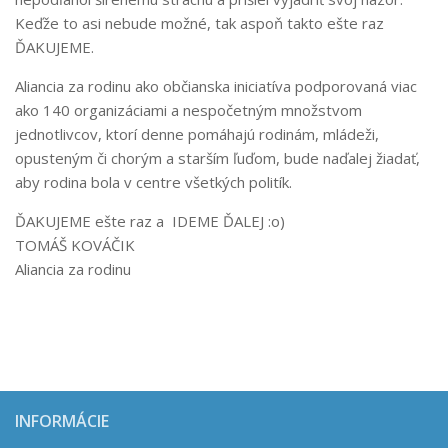
Keďže to asi nebude možné, tak aspoň takto ešte raz
ĎAKUJEME.
Aliancia za rodinu ako občianska iniciatíva podporovaná viac
ako 140 organizáciami a nespočetným množstvom
jednotlivcov, ktorí denne pomáhajú rodinám, mládeži,
opusteným či chorým a starším ľuďom, bude naďalej žiadať,
aby rodina bola v centre všetkých politík.
ĎAKUJEME ešte raz a IDEME ĎALEJ :o)
TOMÁŠ KOVÁČIK
Aliancia za rodinu
INFORMÁCIE