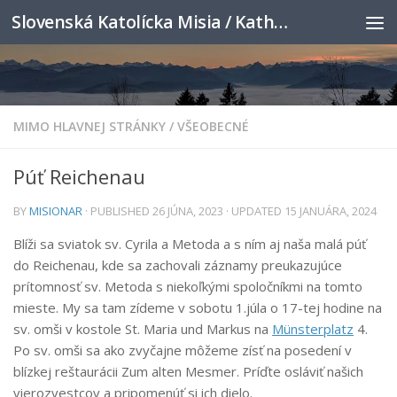
Slovenská Katolícka Misia / Katholische Slowakenmission
Skip to content
MIMO HLAVNEJ STRÁNKY
/
VŠEOBECNÉ
Púť Reichenau
BY
MISIONAR
· PUBLISHED
26 JÚNA, 2023
· UPDATED
15 JANUÁRA, 2024
Blíži sa sviatok sv. Cyrila a Metoda a s ním aj naša malá púť
do Reichenau, kde sa zachovali záznamy preukazujúce
prítomnosť sv. Metoda s niekoľkými spoločníkmi na tomto
mieste. My sa tam zídeme v sobotu 1.júla o 17-tej hodine na
sv. omši v kostole St. Maria und Markus na
Münsterplatz
4.
Po sv. omši sa ako zvyčajne môžeme zísť na posedení v
blízkej reštaurácii Zum alten Mesmer. Príďte osláviť našich
vierozvestcov a pripomenúť si ich dielo.