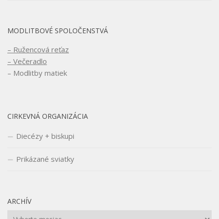
MODLITBOVÉ SPOLOČENSTVÁ
– Ružencová reťaz
– Večeradlo
– Modlitby matiek
CIRKEVNÁ ORGANIZÁCIA
Diecézy + biskupi
Prikázané sviatky
ARCHÍV
Archív