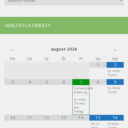
UDALOSTI A ODKAZY
august
2026
Po
Ut
St
Št
Pi
So
Ne
1
2
Sv. omša -
Zürich
3
4
5
6
8
9
7
Sv. omša
Eucharistische
Zürich
Anbetung
Sv. omša
ZH Herz
Jesu
Freitag
10
11
12
13
14
15
16
ZH: sv.
Sv.omša
omša
Zürich