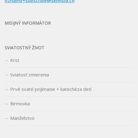
oznamy+subscribe@skmisia.ch
MISIJNÝ INFORMÁTOR
SVIATOSTNÝ ŽIVOT
Krst
Sviatosť zmierenia
Prvé sväté prijímanie + katechéza detí
Birmovka
Manželstvo