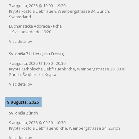
7 augusta, 2026
@
19:00
-
19:20
Krypta kostola Liebfrauen, Weinbergstrasse 34, Zürich,
Switzerland
Eucharistická Adorácia - tichá
+ Sv. spovede do 19:20
Viac detailov
Sv. omša ZH Herz Jesu Freitag
7 augusta, 2026
@
19:30
-
20:30
Krypta Katholische Liebfrauenkirche, Weinbergstrasse 36, 8006
Zürich, Švajčiarsko, Krypta
Viac detailov
9 augusta, 2026
Sv. omša Zürich
9 augusta, 2026
@
09:30
-
10:30
Krypta kostola Liebfrauenkirche, Weinbergstrasse 34, Zürich
Viac detailov