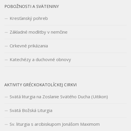
POBOŽNOSTI A SVÄTENINY
Kresťanský pohreb
Základné modlitby v nemčine
Cirkevné prikázania
Katechézy a duchovné obnovy
AKTIVITY GRÉCKOKATOLÍCKEJ CIRKVI
Svätá liturgia na Zoslanie Svätého Ducha (Uitikon)
Svätá Božská Liturgia
Sv. liturgia s arcibiskupom Jonášom Maximom