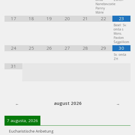
Nanebovzatie
Panny
Márie
17
18
19
20
21
22
23
Basel: Sv.
omša s
Mons.
Pavlom
Šajgalíkom
24
25
26
27
28
29
30
Sv. omša
ZH
31
august 2026
7 augusta, 2026
Eucharistische Anbetung