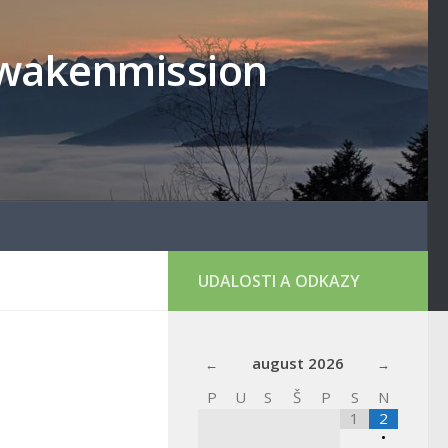
lowakenmission
UDALOSTI A ODKAZY
august
2026
P
U
S
Š
P
S
N
1
2
•