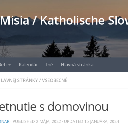
 Misia / Katholische S
eti
Kalendár
Iné
Hlavná stránka
LAVNEJ STRÁNKY
/
VŠEOBECNÉ
retnutie s domovinou
ONAR
· PUBLISHED
2 MÁJA, 2022
· UPDATED
15 JANUÁRA, 2024