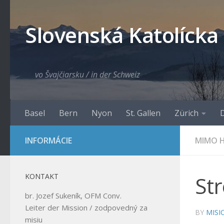
Skip to content
Slovenská Katolícka
vo Švajčiarsku / in der Schweiz
Basel
Bern
Nyon
St. Gallen
Zürich
D
INFORMÁCIE
MIMO H
KONTAKT
St
br. Jozef Sukeník, OFM Conv.
Leiter der Mission / zodpovedný za
BY
MISI
misiu