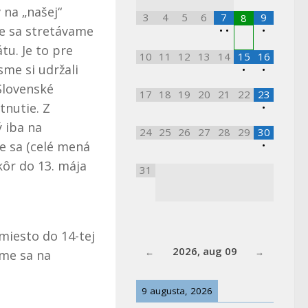
 na „našej“
3
4
5
6
7
9
8
de sa stretávame
•
•
•
tu. Je to pre
10
11
12
13
14
15
16
me si udržali
•
•
Slovenské
17
18
19
20
21
22
23
tnutie. Z
•
 iba na
24
25
26
27
28
29
30
te sa (celé mená
•
kôr do 13. mája
31
 miesto do 14-tej
2026, aug 09
íme sa na
9 augusta, 2026