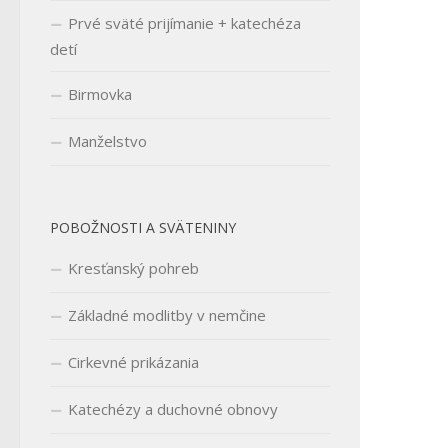
Prvé sväté prijímanie + katechéza
detí
Birmovka
Manželstvo
POBOŽNOSTI A SVÄTENINY
Kresťanský pohreb
Základné modlitby v nemčine
Cirkevné prikázania
Katechézy a duchovné obnovy