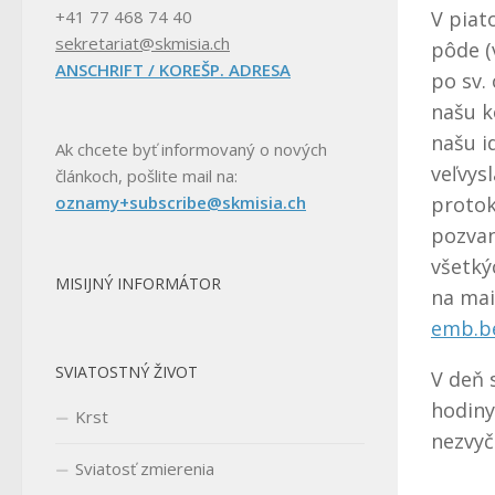
V piat
+41 77 468 74 40
sekretariat@skmisia.ch
pôde (
ANSCHRIFT / KOREŠP. ADRESA
po sv.
našu k
našu i
Ak chcete byť informovaný o nových
veľvys
článkoch, pošlite mail na:
protok
oznamy+subscribe@skmisia.ch
pozvan
všetký
MISIJNÝ INFORMÁTOR
na mai
emb.b
SVIATOSTNÝ ŽIVOT
V deň 
hodiny
Krst
nezvyč
Sviatosť zmierenia