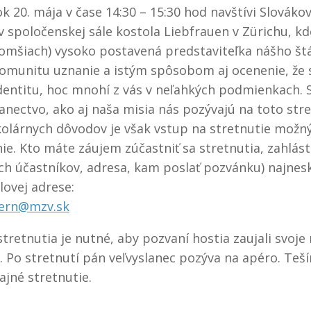
ok 20. mája v čase 14:30 – 15:30 hod navštívi Slovákov
v spoločenskej sále kostola Liebfrauen v Zürichu, k
 omšiach) vysoko postavená predstaviteľka nášho štá
omunitu uznanie a istým spôsobom aj ocenenie, že s
dentitu, hoc mnohí z vás v neľahkých podmienkach. 
lanectvo, ako aj naša misia nás pozývajú na toto stre
olárnych dôvodov je však vstup na stretnutie možný
ie. Kto máte záujem zúčastniť sa stretnutia, zahlás
ch účastníkov, adresa, kam poslať pozvánku) najnes
lovej adrese:
ern@mzv.sk
stretnutia je nutné, aby pozvaní hostia zaujali svoje
. Po stretnutí pán veľvyslanec pozýva na apéro. Teš
ajné stretnutie.