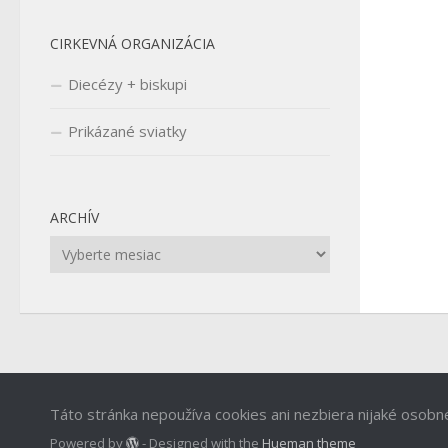
CIRKEVNÁ ORGANIZÁCIA
Diecézy + biskupi
Prikázané sviatky
ARCHÍV
Archív
Táto stránka nepoužíva cookies ani nezbiera nijaké osobn
Powered by
- Designed with the
Hueman theme