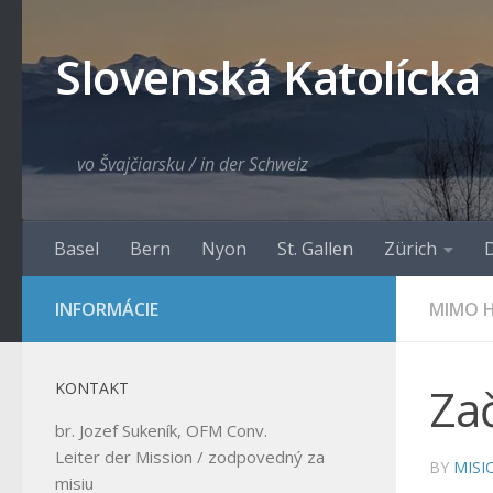
Skip to content
Slovenská Katolícka
vo Švajčiarsku / in der Schweiz
Basel
Bern
Nyon
St. Gallen
Zürich
D
INFORMÁCIE
MIMO H
KONTAKT
Za
br. Jozef Sukeník, OFM Conv.
Leiter der Mission / zodpovedný za
BY
MISI
misiu