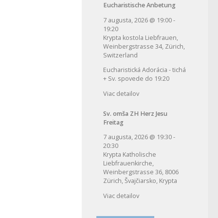
Eucharistische Anbetung
7 augusta, 2026
@
19:00
-
19:20
Krypta kostola Liebfrauen,
Weinbergstrasse 34, Zürich,
Switzerland
Eucharistická Adorácia - tichá
+ Sv. spovede do 19:20
Viac detailov
Sv. omša ZH Herz Jesu
Freitag
7 augusta, 2026
@
19:30
-
20:30
Krypta Katholische
Liebfrauenkirche,
Weinbergstrasse 36, 8006
Zürich, Švajčiarsko, Krypta
Viac detailov