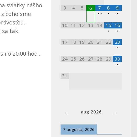
na sviatky nášho
3
4
5
7
8
9
6
, z čoho sme
•
•
•
•
právosťou.
10
11
12
13
14
15
16
 sa tak
•
•
17
18
19
20
21
22
23
•
ii o 20:00 hod .
24
25
26
27
28
29
30
•
31
aug 2026
7 augusta, 2026