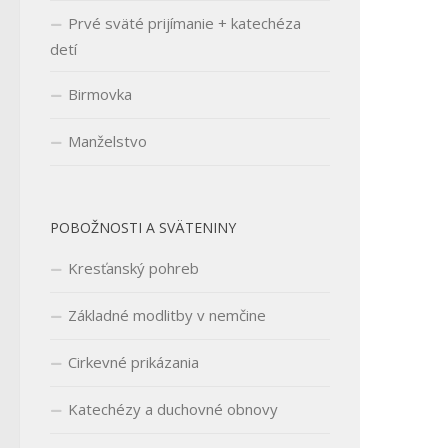
Prvé sväté prijímanie + katechéza
detí
Birmovka
Manželstvo
POBOŽNOSTI A SVÄTENINY
Kresťanský pohreb
Základné modlitby v nemčine
Cirkevné prikázania
Katechézy a duchovné obnovy