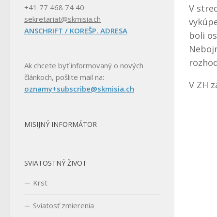
V stre
+41 77 468 74 40
sekretariat@skmisia.ch
vykúpe
ANSCHRIFT / KOREŠP. ADRESA
boli o
Nebojm
rozhod
Ak chcete byť informovaný o nových
článkoch, pošlite mail na:
V ZH z
oznamy+subscribe@skmisia.ch
MISIJNÝ INFORMÁTOR
SVIATOSTNÝ ŽIVOT
Krst
Sviatosť zmierenia