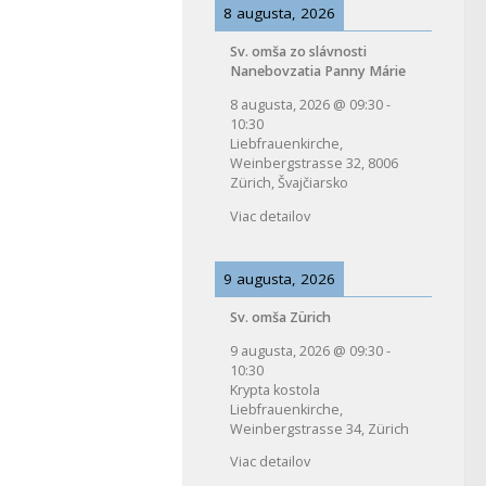
8 augusta, 2026
Sv. omša zo slávnosti
Nanebovzatia Panny Márie
8 augusta, 2026
@
09:30
-
10:30
Liebfrauenkirche,
Weinbergstrasse 32, 8006
Zürich, Švajčiarsko
Viac detailov
9 augusta, 2026
Sv. omša Zürich
9 augusta, 2026
@
09:30
-
10:30
Krypta kostola
Liebfrauenkirche,
Weinbergstrasse 34, Zürich
Viac detailov