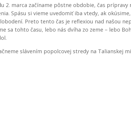
du 2. marca začíname pôstne obdobie, čas prípravy 
nia. Spásu si vieme uvedomiť iba vtedy, ak okúsime
slobodení. Preto tento čas je reflexiou nad našou ne
e sa tohto času, lebo nás dvíha zo zeme – lebo Boh
ol.
ačneme slávením popolcovej stredy na Talianskej mis