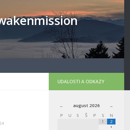
lowakenmission
UDALOSTI A ODKAZY
a
august
2026
P
U
S
Š
P
S
N
1
2
24
•