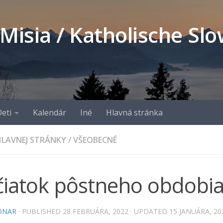
 Misia / Katholische S
eti
Kalendár
Iné
Hlavná stránka
LAVNEJ STRÁNKY
/
VŠEOBECNÉ
čiatok pôstneho obdobi
ONAR
· PUBLISHED
28 FEBRUÁRA, 2022
· UPDATED
15 JANUÁRA, 20