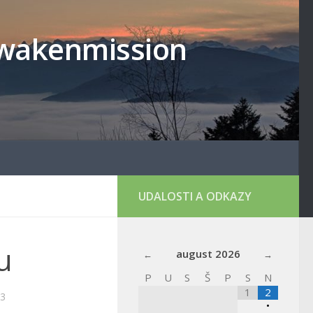
lowakenmission
UDALOSTI A ODKAZY
u
august
2026
P
U
S
Š
P
S
N
1
2
23
•