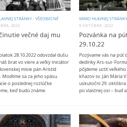
LAVNEJ STRÁNKY
/
VŠEOBECNÉ
MIMO HLAVNEJ STRÁNK
BRA, 2022
8 OKTÓBRA, 2022
inutie večné daj mu
Pozvánka na púť
29.10.22
piatok 28.10.2022 odovzdal dušu
Pozývame vás na púť d
áš brat vo viere a veľký iniciátor
dedinky Ars-sur-Forma
slovenskej misie pán Aristid
pôjdeme uctiť veľkého
. Modlime sa za jeho spásu.
kňazov sv. Ján Mária V
cie o poslednej rozlúčke
uskutoční 29. októbra
eme, keď budú známe.
po vlastnej osi – buď a