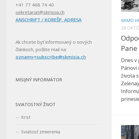
+41 77 468 74 40
sekretariat@skmisia.ch
ANSCHRIFT / KOREŠP. ADRESA
MIMO H
28 OKTÓ
Odpoč
Ak chcete byť informovaný o nových
Pane
článkoch, pošlite mail na:
oznamy+subscribe@skmisia.ch
Dnes v 
Pánovi n
života 
MISIJNÝ INFORMÁTOR
Zelenay
Informá
prinesi
SVIATOSTNÝ ŽIVOT
Krst
Sviatosť zmierenia