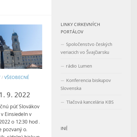
LINKY CIRKEVNÝCH
PORTÁLOV
Spoločenstvo českých
veriacich vo Švajčiarsku
rádio Lumen
Y
/
VŠEOBECNÉ
Konferencia biskupov
Slovenska
1. 9. 2022
Tlačová kancelária KBS
ičnú púť Slovákov
v Einsiedeln v
022 o 12:30 hod .
INÉ
e pozvaný o.
ik, sídelný biskup