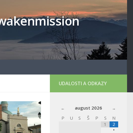
lowakenmission
UDALOSTI A ODKAZY
august
2026
P
U
S
Š
P
S
N
1
2
•