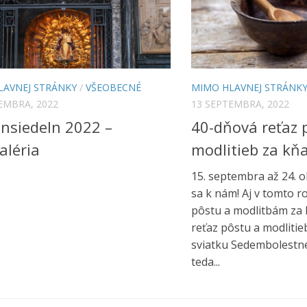
LAVNEJ STRÁNKY
/
VŠEOBECNÉ
MIMO HLAVNEJ STRÁNK
EMBRA, 2022
13 SEPTEMBRA, 2022
insiedeln 2022 –
40-dňová reťaz 
aléria
modlitieb za kň
15. septembra až 24. o
sa k nám! Aj v tomto 
pôstu a modlitbám za 
reťaz pôstu a modlitie
sviatku Sedembolestne
teda...