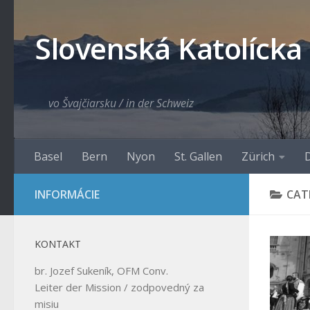
Skip to content
Slovenská Katolícka
vo Švajčiarsku / in der Schweiz
Basel
Bern
Nyon
St. Gallen
Zürich
D
INFORMÁCIE
CAT
KONTAKT
br. Jozef Sukeník, OFM Conv.
Leiter der Mission / zodpovedný za
misiu