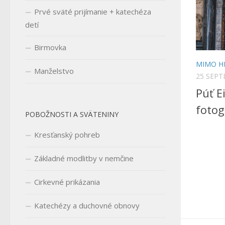
Prvé sväté prijímanie + katechéza
detí
Birmovka
MIMO H
Manželstvo
25 SEPT
Púť E
fotog
POBOŽNOSTI A SVÄTENINY
Kresťanský pohreb
Základné modlitby v nemčine
Cirkevné prikázania
Katechézy a duchovné obnovy