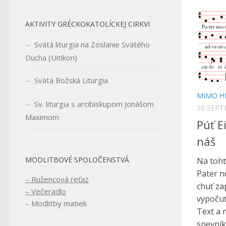
AKTIVITY GRÉCKOKATOLÍCKEJ CIRKVI
Svätá liturgia na Zoslanie Svätého
Ducha (Uitikon)
Svätá Božská Liturgia
MIMO H
Sv. liturgia s arcibiskupom Jonášom
10 SEPT
Maximom
Púť E
náš
MODLITBOVÉ SPOLOČENSTVÁ
Na toht
Pater n
– Ružencová reťaz
chuť za
– Večeradlo
vypočuť
– Modlitby matiek
Text a 
spevníku