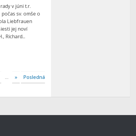
ady v júni t.r.
2 počas sv. omše o
ola Liebfrauen
esti jej noví
., Richard...
...
»
Posledná