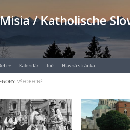
 Misia / Katholische S
eti
Kalendár
Iné
Hlavná stránka
EGORY:
VŠEOBECNÉ