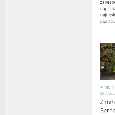
zabezpe
napriek
najnesk
poslali...
MIMO H
23 AUGU
Zmen
Bern