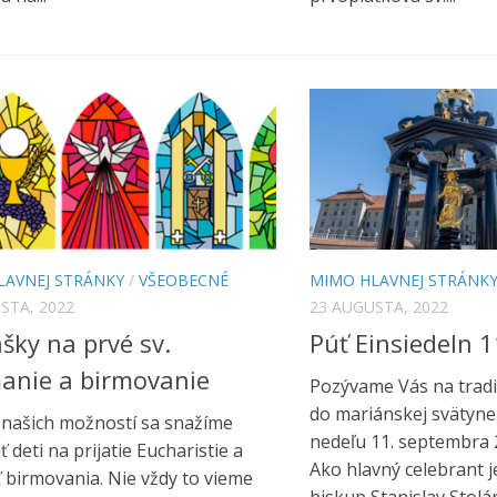
LAVNEJ STRÁNKY
/
VŠEOBECNÉ
MIMO HLAVNEJ STRÁNK
STA, 2022
23 AUGUSTA, 2022
ášky na prvé sv.
Púť Einsiedeln 1
manie a birmovanie
Pozývame Vás na trad
do mariánskej svätyne 
 našich možností sa snažíme
nedeľu 11. septembra 2
ť deti na prijatie Eucharistie a
Ako hlavný celebrant j
ť birmovania. Nie vždy to vieme
biskup Stanislav Stolár