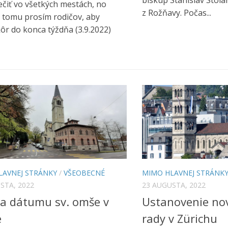
čiť vo všetkých mestách, no
z Rožňavy. Počas...
 tomu prosím rodičov, aby
ôr do konca týždňa (3.9.2022)
LAVNEJ STRÁNKY
/
VŠEOBECNÉ
MIMO HLAVNEJ STRÁNK
STA, 2022
23 AUGUSTA, 2022
a dátumu sv. omše v
Ustanovenie nov
e
rady v Zürichu