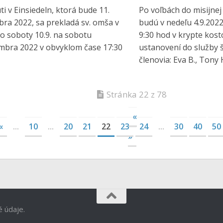
ti v Einsiedeln, ktorá bude 11.
Po voľbách do misijnej r
ra 2022, sa prekladá sv. omša v
budú v nedeľu 4.9.202
o soboty 10.9. na sobotu
9:30 hod v krypte kost
mbra 2022 v obvyklom čase 17:30
ustanovení do služby ši
členovia: Eva B., Tony H
Stránka 22 z 78
«
«
...
10
...
20
21
22
23
24
...
30
40
50
»
é údaje.