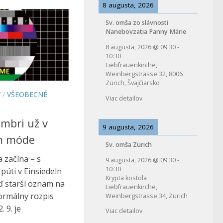
8 augusta, 2026
Sv. omša zo slávnosti
Nanebovzatia Panny Márie
8 augusta, 2026
@
09:30
-
10:30
Liebfrauenkirche,
Weinbergstrasse 32, 8006
Zürich, Švajčiarsko
Y
/
VŠEOBECNÉ
Viac detailov
embri už v
9 augusta, 2026
m móde
Sv. omša Zürich
 začína – s
9 augusta, 2026
@
09:30
-
10:30
púti v Einsiedeln
Krypta kostola
iď starší oznam na
Liebfrauenkirche,
ormálny rozpis
Weinbergstrasse 34, Zürich
 9. je
Viac detailov