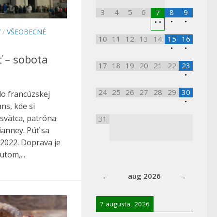
3
4
5
6
8
9
7
•
•
•
•
Y
/
VŠEOBECNÉ
10
11
12
13
14
15
16
•
•
 – sobota
17
18
19
20
21
22
23
•
24
25
26
27
28
29
30
o francúzskej
•
ns, kde si
 svätca, patróna
31
ianney. Púť sa
 2022. Doprava je
utom,...
aug 2026
7 augusta, 2026