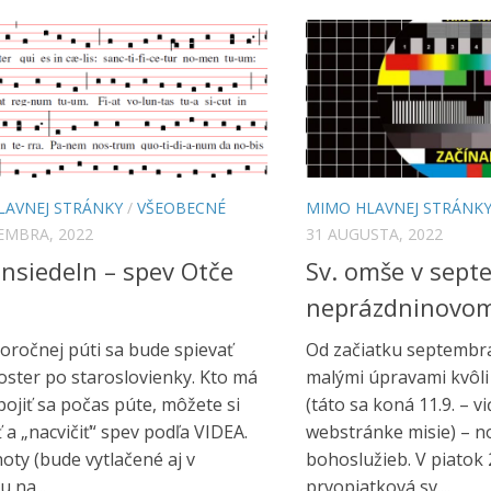
LAVNEJ STRÁNKY
/
VŠEOBECNÉ
MIMO HLAVNEJ STRÁNK
EMBRA, 2022
31 AUGUSTA, 2022
insiedeln – spev Otče
Sv. omše v sept
neprázdninovo
oročnej púti sa bude spievať
Od začiatku septembra
oster po staroslovienky. Kto má
malými úpravami kvôli 
pojiť sa počas púte, môžete si
(táto sa koná 11.9. – v
 a „nacvičiť“ spev podľa VIDEA.
webstránke misie) – n
noty (bude vytlačené aj v
bohoslužieb. V piatok 2.
 na...
prvopiatková sv....