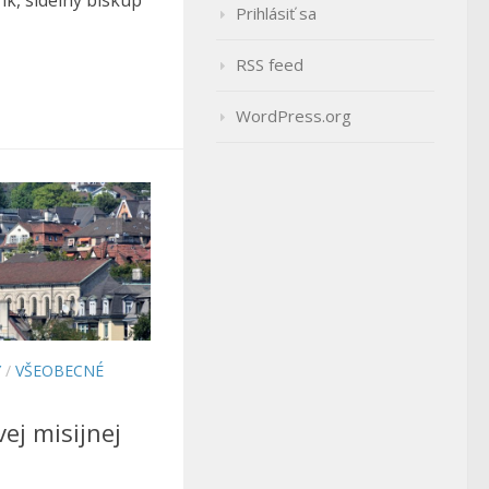
Prihlásiť sa
RSS feed
WordPress.org
Y
/
VŠEOBECNÉ
ej misijnej