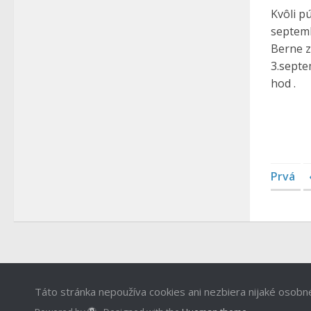
Kvôli pú
septemb
Berne z
3.septe
hod .
Prvá
Táto stránka nepoužíva cookies ani nezbiera nijaké osobn