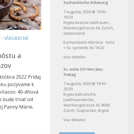
Eucharistische Anbetung
7 augusta, 2026
@
19:00
-
19:20
Krypta kostola Liebfrauen,
Weinbergstrasse 34, Zürich,
Switzerland
Y
/
VŠEOBECNÉ
Eucharistická Adorácia - tichá
+ Sv. spovede do 19:20
pôstu a
Viac detailov
azov
Sv. omša ZH Herz Jesu
Freitag
któbra 2022 Pridaj
roku pozývame k
7 augusta, 2026
@
19:30
-
20:30
kňazov. 40-dňová
Krypta Katholische
b bude trvať od
Liebfrauenkirche,
Weinbergstrasse 36, 8006
j Panny Márie,
Zürich, Švajčiarsko, Krypta
Viac detailov