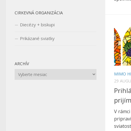
CIRKEVNÁ ORGANIZÁCIA
Diecézy + biskupi
Prikázané sviatky
ARCHÍV
Archív
MIMO H
29 AUGU
Prihl
prijí
V rámci
pripravi
sviatos