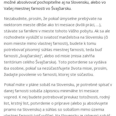
možné absolvovať pochopiteľne aj na Slovensku, alebo vo
Vašej miestnej farnosti vo Švajčiarsku.
Nezabudnite, prosím, že pokiaľ úmyselne prebývate na
niektorom mieste dlhšie ako tri mesiace (kvôli práci, …),
stávate sa farníkmi v mieste tohoto Vášho pobytu. Ak sa ale
rozhodnete vyslúžiť si sviatosť manželstva na Slovensku (či
inom mieste mimo vlastnej farnosti), budete k tomu
potrebovať písomný súhlas miestnej farnosti, teda buď
farnosti „švajčiarskej“, alebo od misie (misia zahŕňa
teritórium celého Švajčiarska). Toto potvrdenie sa vydáva
iba osobne, pokiaľ sa nezúčastňujete života misie, prosím,
žiadajte povolenie vo farnosti, ktorej ste súčasťou.
Pokiaľ máte v pláne sobáš na Slovensku, je potrebné spísať v
danej farnosti sobáša zápisnicu minimálne tri mesiace
vopred. K nej budete potrebovať preukaz totožnosti, rodný
list, krstný list, potvrdenie o príprave (alebo ju absolvujete
priamo na Slovensku) a súhlas so sobášom mimo územia
vlastnej farnosti (viď vyššie). Na Slovensku je cirkevný sobáš