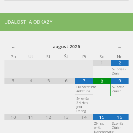
UDALOSTI A ODKAZY
august
2026
Po
Ut
St
Št
Pi
So
Ne
1
2
Sv. omša -
Zürich
3
4
5
6
7
9
8
Eucharistische
Sv. omša
Anbetung
Zürich
Sv. omša
ZH Herz
Jesu
Freitag
10
11
12
13
14
15
16
ZH: sv.
Sv.omša
omša
Zürich
Nanebovzatie