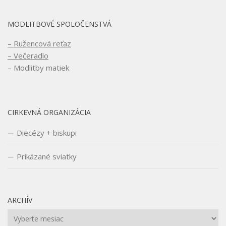
MODLITBOVÉ SPOLOČENSTVÁ
– Ružencová reťaz
– Večeradlo
– Modlitby matiek
CIRKEVNÁ ORGANIZÁCIA
Diecézy + biskupi
Prikázané sviatky
ARCHÍV
Archív