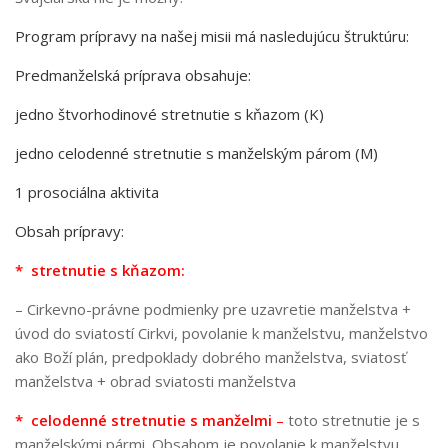
Program prípravy na našej misii má nasledujúcu štruktúru:
Predmanželská príprava obsahuje:
jedno štvorhodinové stretnutie s kňazom (K)
jedno celodenné stretnutie s manželským párom (M)
1 prosociálna aktivita
Obsah prípravy:
* stretnutie s kňazom:
– Cirkevno-právne podmienky pre uzavretie manželstva +
úvod do sviatostí Cirkvi, povolanie k manželstvu, manželstvo
ako Boží plán, predpoklady dobrého manželstva, sviatosť
manželstva + obrad sviatosti manželstva
* celodenné stretnutie s manželmi
–
toto stretnutie je s
manželskými pármi. Obsahom je povolanie k manželstvu,