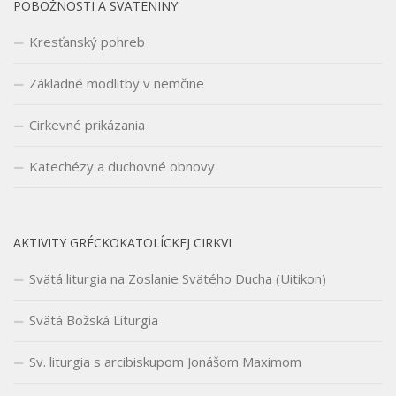
POBOŽNOSTI A SVÄTENINY
Kresťanský pohreb
Základné modlitby v nemčine
Cirkevné prikázania
Katechézy a duchovné obnovy
AKTIVITY GRÉCKOKATOLÍCKEJ CIRKVI
Svätá liturgia na Zoslanie Svätého Ducha (Uitikon)
Svätá Božská Liturgia
Sv. liturgia s arcibiskupom Jonášom Maximom