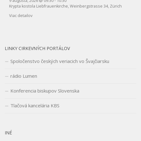
9 augusta, 2026
@
09:30
-
10:30
Krypta kostola Liebfrauenkirche, Weinbergstrasse 34, Zürich
Viac detailov
LINKY CIRKEVNÝCH PORTÁLOV
Spoločenstvo českých veriacich vo Švajčiarsku
rádio Lumen
Konferencia biskupov Slovenska
Tlačová kancelária KBS
INÉ