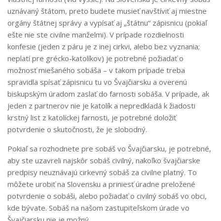
uznávaný štátom, preto budete musieť navštíviť aj miestne
orgány štátnej správy a vypísať aj „štátnu“ zápisnicu (pokiaľ
ešte nie ste civilne manželmi). V prípade rozdielnosti
konfesie (jeden z páru je z inej cirkvi, alebo bez vyznania;
neplatí pre grécko-katolíkov) je potrebné požiadať o
možnosť miešaného sobáša – v takom prípade treba
spravidla spísať zápisnicu tu vo Švajčiarsku a overenú
biskupským úradom zaslať do farnosti sobáša. V prípade, ak
jeden z partnerov nie je katolík a nepredkladá k žiadosti
krstný list z katolíckej farnosti, je potrebné doložiť
potvrdenie o skutočnosti, že je slobodný.
Pokiaľ sa rozhodnete pre sobáš vo Švajčiarsku, je potrebné,
aby ste uzavreli najskôr sobáš civilný, nakoľko švajčiarske
predpisy neuznávajú cirkevný sobáš za civilne platný. To
môžete urobiť na Slovensku a priniesť úradne preložené
potvrdenie o sobáši, alebo požiadať o civilný sobáš vo obci,
kde bývate. Sobáš na našom zastupiteľskom úrade vo
Švajčiarsku nie je možný.