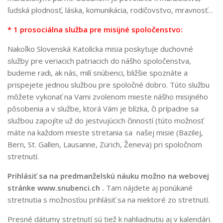
ľudská plodnosť, láska, komunikácia, rodičovstvo, mravnosť…
* 1 prosociálna služba pre misijné spoločenstvo
:
Nakoľko Slovenská Katolícka misia poskytuje duchovné
služby pre veriacich patriacich do nášho spoločenstva,
budeme radi, ak nás, milí snúbenci, bližšie spoznáte a
prispejete jednou službou pre spoločné dobro. Túto službu
môžete vykonať na Vami zvolenom mieste nášho misijného
pôsobenia a v službe, ktorá Vám je blízka, či prípadne sa
službou zapojíte už do jestvujúcich činností (túto možnosť
máte na každom mieste stretania sa našej misie (Bazilej,
Bern, St. Gallen, Lausanne, Zürich, Ženeva) pri spoločnom
stretnutí.
Prihlásiť sa na predmanželskú náuku možno na webovej
stránke www.snubenci.ch .
Tam nájdete aj ponúkané
stretnutia s možnosťou prihlásiť sa na niektoré zo stretnutí.
Presné dátumy stretnutí sú tiež k nahliadnutiu aj v kalendári.