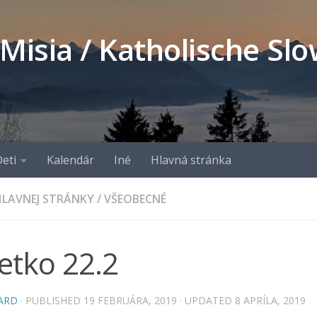
 Misia / Katholische S
eti
Kalendár
Iné
Hlavná stránka
LAVNEJ STRÁNKY
/
VŠEOBECNÉ
etko 22.2
ARD
· PUBLISHED
19 FEBRUÁRA, 2019
· UPDATED
8 APRÍLA, 2019