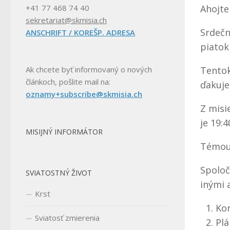
Ahojte 
+41 77 468 74 40
sekretariat@skmisia.ch
Srdečn
ANSCHRIFT / KOREŠP. ADRESA
piatok
Tentok
Ak chcete byť informovaný o nových
článkoch, pošlite mail na:
ďakuj
oznamy+subscribe@skmisia.ch
Z misi
je 19:4
MISIJNÝ INFORMÁTOR
Témou 
Spoloč
SVIATOSTNÝ ŽIVOT
inými a
Krst
Ko
Sviatosť zmierenia
Plá