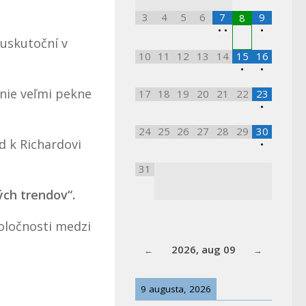
3
4
5
6
7
9
8
•
•
•
uskutoční v
10
11
12
13
14
15
16
•
•
nie veľmi pekne
17
18
19
20
21
22
23
•
24
25
26
27
28
29
30
d k Richardovi
•
31
ých trendov“.
oločnosti medzi
2026, aug 09
9 augusta, 2026