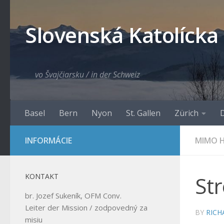
Skip to content
Slovenská Katolícka
vo Švajčiarsku / in der Schweiz
Basel
Bern
Nyon
St. Gallen
Zürich
D
INFORMÁCIE
MIMO H
KONTAKT
Str
br. Jozef Sukeník, OFM Conv.
Leiter der Mission / zodpovedný za
BY
RICH
misiu