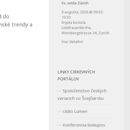
Sv. omša Zürich
9 augusta, 2026
@
09:30
-
d do
10:30
Krypta kostola
nské trendy a
Liebfrauenkirche,
Weinbergstrasse 34, Zürich
Viac detailov
LINKY CIRKEVNÝCH
PORTÁLOV
Spoločenstvo českých
veriacich vo Švajčiarsku
rádio Lumen
Konferencia biskupov