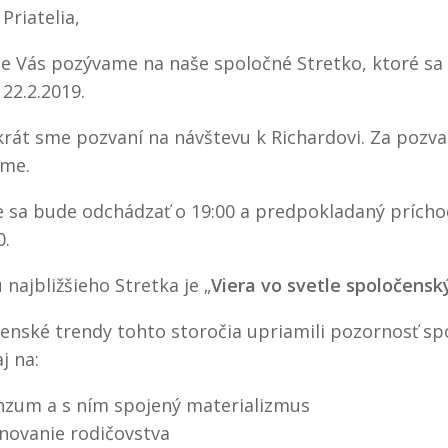
Priatelia,
e Vás pozývame na naše spoločné Stretko, ktoré sa 
 22.2.2019.
rát sme pozvaní na návštevu k Richardovi. Za pozva
eme.
e sa bude odchádzať o 19:00 a predpokladaný prícho
0.
najbližšieho Stretka je „
Viera vo svetle spoločensk
enské trendy tohto storočia upriamili pozornosť sp
j na:
nzum a s ním spojený materializmus
novanie rodičovstva