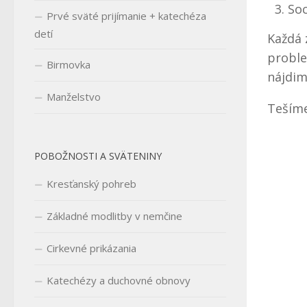
Soc
Prvé sväté prijímanie + katechéza
detí
Každá 
proble
Birmovka
nájdim
Manželstvo
Tešíme
POBOŽNOSTI A SVÄTENINY
Kresťanský pohreb
Základné modlitby v nemčine
Cirkevné prikázania
Katechézy a duchovné obnovy