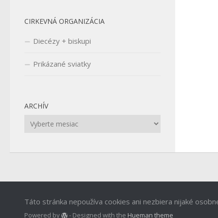
CIRKEVNÁ ORGANIZÁCIA
Diecézy + biskupi
Prikázané sviatky
ARCHÍV
Archív
Táto stránka nepoužíva cookies ani nezbiera nijaké osobn
Powered by
- Designed with the
Hueman theme