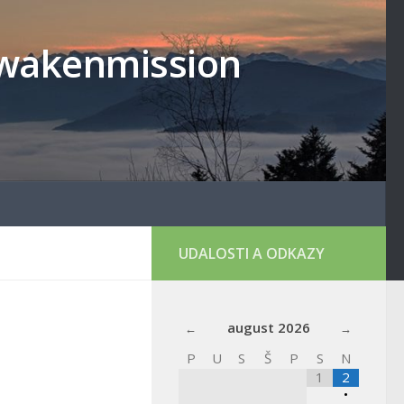
lowakenmission
UDALOSTI A ODKAZY
august
2026
P
U
S
Š
P
S
N
1
2
•