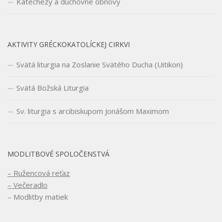
Katechézy a duchovné obnovy
AKTIVITY GRÉCKOKATOLÍCKEJ CIRKVI
Svätá liturgia na Zoslanie Svätého Ducha (Uitikon)
Svätá Božská Liturgia
Sv. liturgia s arcibiskupom Jonášom Maximom
MODLITBOVÉ SPOLOČENSTVÁ
– Ružencová reťaz
– Večeradlo
– Modlitby matiek