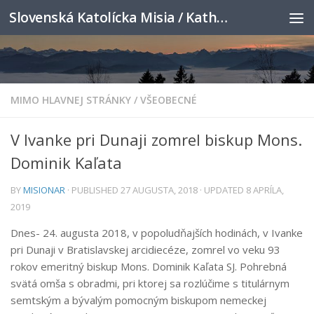
Slovenská Katolícka Misia / Katholische Slowakenmission
Skip to content
MIMO HLAVNEJ STRÁNKY
/
VŠEOBECNÉ
V Ivanke pri Dunaji zomrel biskup Mons.
Dominik Kaľata
BY
MISIONAR
· PUBLISHED
27 AUGUSTA, 2018
· UPDATED
8 APRÍLA,
2019
Dnes- 24. augusta 2018, v popoludňajších hodinách, v Ivanke
pri Dunaji v Bratislavskej arcidiecéze, zomrel vo veku 93
rokov emeritný biskup Mons. Dominik Kaľata SJ. Pohrebná
svätá omša s obradmi, pri ktorej sa rozlúčime s titulárnym
semtským a bývalým pomocným biskupom nemeckej