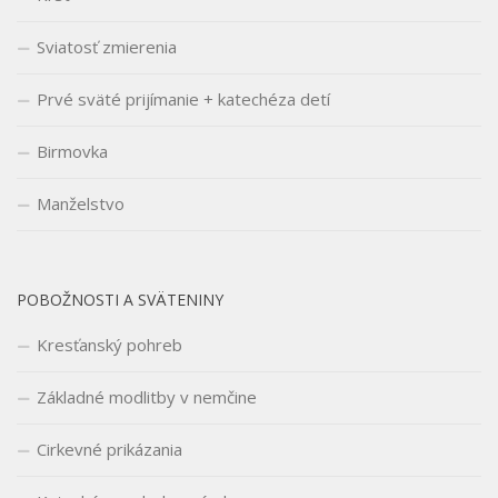
Sviatosť zmierenia
Prvé sväté prijímanie + katechéza detí
Birmovka
Manželstvo
POBOŽNOSTI A SVÄTENINY
Kresťanský pohreb
Základné modlitby v nemčine
Cirkevné prikázania