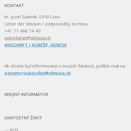
KONTAKT
br. Jozef Sukeník, OFM Conv.
Leiter der Mission / zodpovedný za misiu
+41 77 468 74 40
sekretariat@skmisia.ch
ANSCHRIFT / KOREŠP. ADRESA
Ak chcete byť informovaný o nových článkoch, pošlite mail na:
oznamy+subscribe@skmisia.ch
MISIJNÝ INFORMÁTOR
SVIATOSTNÝ ŽIVOT
Krst