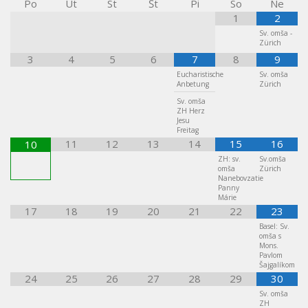
Po
Ut
St
Št
Pi
So
Ne
1
2
Sv. omša -
Zürich
3
4
5
6
7
8
9
Eucharistische
Sv. omša
Anbetung
Zürich
Sv. omša
ZH Herz
Jesu
Freitag
11
12
13
14
15
16
10
ZH: sv.
Sv.omša
omša
Zürich
Nanebovzatie
Panny
Márie
17
18
19
20
21
22
23
Basel: Sv.
omša s
Mons.
Pavlom
Šajgalíkom
24
25
26
27
28
29
30
Sv. omša
ZH