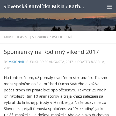
Slovenská Katolícka Misia / Katholische Slowakenmission
Skip to content
MIMO HLAVNEJ STRÁNKY
/
VŠEOBECNÉ
Spomienky na Rodinný víkend 2017
BY
MISIONAR
· PUBLISHED
20 AUGUSTA, 2017
· UPDATED
8 APRÍLA,
2019
Na tohtoročnom, už pomaly tradičnom stretnutí rodín, sme
mohli spoločne osláviť príchod Ducha Svätého a zažívať
počas troch dní priateľské spoločenstvo. Takmer 25 rodín,
ich ratolesti, tím 10 animátorov a traja kňazi saleziáni sa
vybrali do krásnej prírody v Haslibergu. Naše pozvanie zo
Slovenska prijali členovia spoločenstva “Pre rodiny” Janko
Baláž, manželia Gajdošovi, manželia Ábelovi a ako duchovná