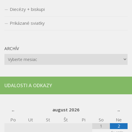
Diecézy + biskupi
Prikázané sviatky
ARCHÍV
Archív
UDALOSTI A ODKAZY
august
2026
Po
Ut
St
Št
Pi
So
Ne
1
2