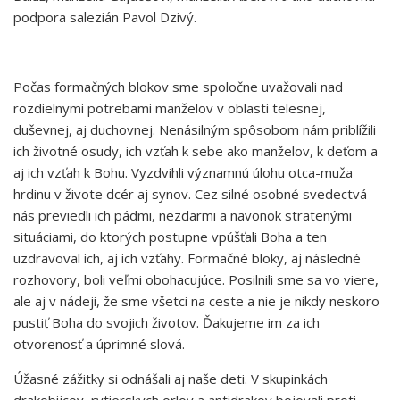
podpora salezián Pavol Dzivý.
Počas formačných blokov sme spoločne uvažovali nad
rozdielnymi potrebami manželov v oblasti telesnej,
duševnej, aj duchovnej. Nenásilným spôsobom nám priblížili
ich životné osudy, ich vzťah k sebe ako manželov, k deťom a
aj ich vzťah k Bohu. Vyzdvihli významnú úlohu otca-muža
hrdinu v živote dcér aj synov. Cez silné osobné svedectvá
nás previedli ich pádmi, nezdarmi a navonok stratenými
situáciami, do ktorých postupne vpúšťali Boha a ten
uzdravoval ich, aj ich vzťahy. Formačné bloky, aj následné
rozhovory, boli veľmi obohacujúce. Posilnili sme sa vo viere,
ale aj v nádeji, že sme všetci na ceste a nie je nikdy neskoro
pustiť Boha do svojich životov. Ďakujeme im za ich
otvorenosť a úprimné slová.
Úžasné zážitky si odnášali aj naše deti. V skupinkách
drakobijcov, rytierskych orlov a antidrakov bojovali proti