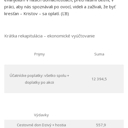
práci, aby nás spoznávali po ovocí, videli a zažívali, že byť
kresťan – Kristov – sa oplatí. (ĽB)
Krátka rekapitulácia – ekonomické vyúčtovanie
Prijmy
Suma
Účatnícke poplatky: všetko spolu +
12 394,5
doplatky po akcii
Výdavky
Cestovné don Dzivý + hostia
557,9