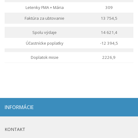
Letenky FMA + Mária
309
Faktúra za ubtovanie
13 754,5
Spolu výdaje
14 621,4
Účastnícke poplatky
-12 394,5
Doplatok misie
2226,9
INFORMÁCIE
KONTAKT