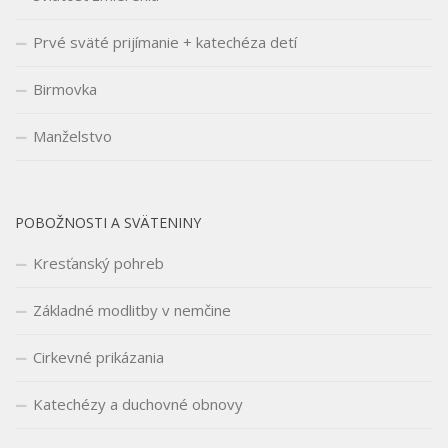
Prvé sväté prijímanie + katechéza detí
Birmovka
Manželstvo
POBOŽNOSTI A SVÄTENINY
Kresťanský pohreb
Základné modlitby v nemčine
Cirkevné prikázania
Katechézy a duchovné obnovy