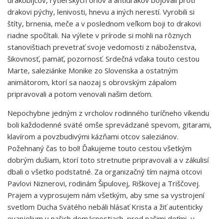
drakovi pýchy, lenivosti, hnevu a iných nerestí. Vyrobili si
štíty, brnenia, meče a v poslednom veľkom boji to drakovi
riadne spočítali. Na výlete v prírode si mohli na rôznych
stanovištiach prevetrať svoje vedomosti z náboženstva,
šikovnosť, pamäť, pozornosť. Srdečná vďaka touto cestou
Marte, saleziánke Monike zo Slovenska a ostatným
animátorom, ktorí sa naozaj s obrovským zápalom
pripravovali a potom venovali našim deťom.
Nepochybne jedným z vrcholov rodinného turíčneho víkendu
boli každodenné sväté omše sprevádzané spevom, gitarami,
klavírom a povzbudivými kázňami otcov saleziánov.
Požehnaný čas to bol! Ďakujeme touto cestou všetkým
dobrým dušiam, ktorí toto stretnutie pripravovali a v zákulisí
dbali o všetko podstatné. Za organizačný tím najmä otcovi
Pavlovi Niznerovi, rodinám Šipulovej, Riškovej a Triščovej.
Prajem a vyprosujem nám všetkým, aby sme sa vystrojení
svetlom Ducha Svätého nebáli hlásať Krista a žiť autenticky
evanjelium v našich domácnostiach, pred našimi deťmi, v