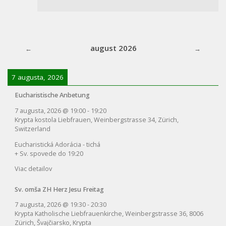
august 2026
7 augusta, 2026
Eucharistische Anbetung
7 augusta, 2026
@
19:00
-
19:20
Krypta kostola Liebfrauen, Weinbergstrasse 34, Zürich,
Switzerland
Eucharistická Adorácia - tichá
+ Sv. spovede do 19:20
Viac detailov
Sv. omša ZH Herz Jesu Freitag
7 augusta, 2026
@
19:30
-
20:30
Krypta Katholische Liebfrauenkirche, Weinbergstrasse 36, 8006
Zürich, Švajčiarsko, Krypta