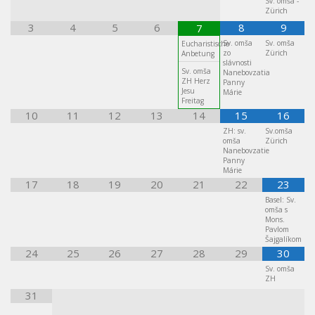
Sv. omša -
Zürich
3
4
5
6
8
9
7
Sv. omša
Sv. omša
Eucharistische
zo
Zürich
Anbetung
slávnosti
Sv. omša
Nanebovzatia
ZH Herz
Panny
Jesu
Márie
Freitag
10
11
12
13
14
15
16
ZH: sv.
Sv.omša
omša
Zürich
Nanebovzatie
Panny
Márie
17
18
19
20
21
22
23
Basel: Sv.
omša s
Mons.
Pavlom
Šajgalíkom
24
25
26
27
28
29
30
Sv. omša
ZH
31