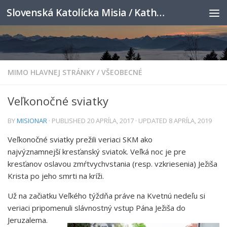
Slovenská Katolícka Misia / Katholische Slowakenmission
Skip to content
MIMO HLAVNEJ STRÁNKY
/
VŠEOBECNÉ
Veľkonočné sviatky
BY
MISIONAR
· PUBLISHED
20 APRÍLA, 2017
· UPDATED
8 APRÍLA, 2019
Veľkonočné sviatky prežili veriaci SKM ako
najvýznamnejší kresťanský sviatok. Veľká noc je pre
kresťanov oslavou zmŕtvychvstania (resp. vzkriesenia) Ježiša
Krista po jeho smrti na kríži.
Už na začiatku Veľkého týždňa práve na Kvetnú nedeľu si
veriaci pripomenuli slávnostný vstup Pána
Ježiša do
Jeruzalema.