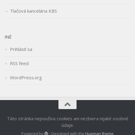
Tlačová kancelária KBS
INÉ
Prihlásiť sa
RSS feed
WordPress.org
Táto stránka nepoužíva cookies ani nezbiera nijaké osobné
údaje.
Powered by
- Designed with the
Hueman theme