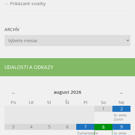
Prikázané sviatky
ARCHÍV
Archív
UDALOSTI A ODKAZY
august
2026
Po
Ut
St
Št
Pi
So
Ne
1
2
Sv. omša -
Zürich
3
4
5
6
7
9
8
Eucharistische
Sv. omša