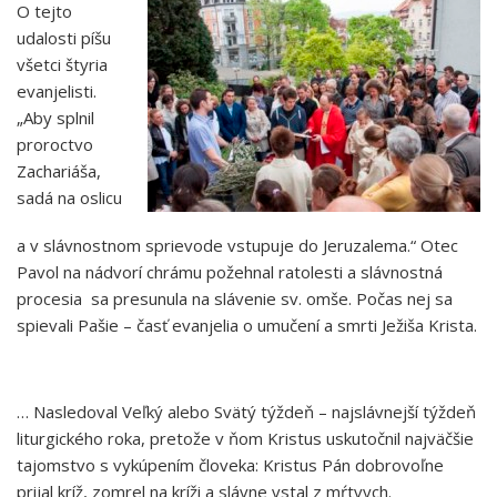
O tejto
udalosti píšu
všetci štyria
evanjelisti.
„Aby splnil
proroctvo
Zachariáša,
sadá na oslicu
a v slávnostnom sprievode vstupuje do Jeruzalema.“ Otec
Pavol na nádvorí chrámu požehnal ratolesti a slávnostná
procesia sa presunula na slávenie sv. omše. Počas nej sa
spievali Pašie – časť evanjelia o umučení a smrti Ježiša Krista.
… Nasledoval Veľký alebo Svätý týždeň – najslávnejší týždeň
liturgického roka, pretože v ňom Kristus uskutočnil najväčšie
tajomstvo s vykúpením človeka: Kristus Pán dobrovoľne
prijal kríž, zomrel na kríži a slávne vstal z mŕtvych.