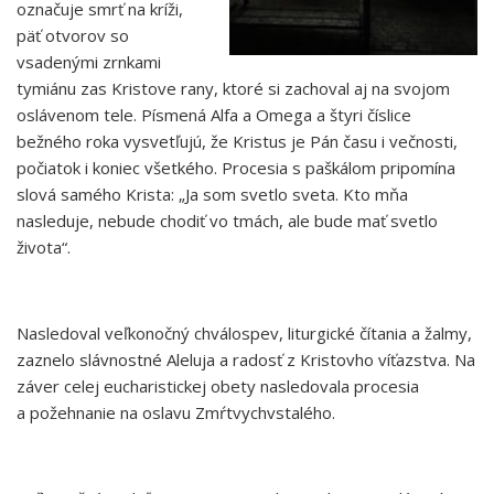
označuje smrť na kríži,
päť otvorov so
vsadenými zrnkami
tymiánu zas Kristove rany, ktoré si zachoval aj na svojom
oslávenom tele. Písmená Alfa a Omega a štyri číslice
bežného roka vysvetľujú, že Kristus je Pán času i večnosti,
počiatok i koniec všetkého. Procesia s paškálom pripomína
slová samého Krista: „Ja som svetlo sveta. Kto mňa
nasleduje, nebude chodiť vo tmách, ale bude mať svetlo
života“.
Nasledoval veľkonočný chválospev, liturgické čítania a žalmy,
zaznelo slávnostné Aleluja a radosť z Kristovho víťazstva. Na
záver celej eucharistickej obety nasledovala procesia
a požehnanie na oslavu Zmŕtvychvstalého.