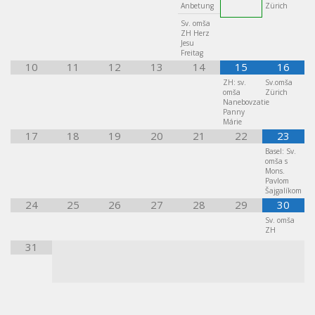
Anbetung
Zürich
Sv. omša
ZH Herz
Jesu
Freitag
10
11
12
13
14
15
16
ZH: sv.
Sv.omša
omša
Zürich
Nanebovzatie
Panny
Márie
17
18
19
20
21
22
23
Basel: Sv.
omša s
Mons.
Pavlom
Šajgalíkom
24
25
26
27
28
29
30
Sv. omša
ZH
31