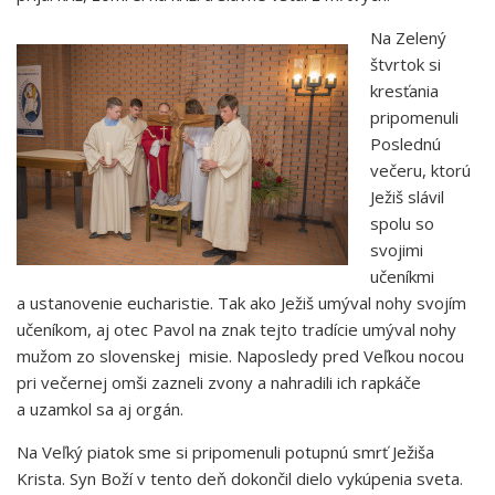
Na Zelený
štvrtok si
kresťania
pripomenuli
Poslednú
večeru, ktorú
Ježiš slávil
spolu so
svojimi
učeníkmi
a ustanovenie eucharistie. Tak ako Ježiš umýval nohy svojím
učeníkom, aj otec Pavol na znak tejto tradície umýval nohy
mužom zo slovenskej misie. Naposledy pred Veľkou nocou
pri večernej omši zazneli zvony a nahradili ich rapkáče
a uzamkol sa aj orgán.
Na Veľký piatok sme si pripomenuli potupnú smrť Ježiša
Krista. Syn Boží v tento deň dokončil dielo vykúpenia sveta.