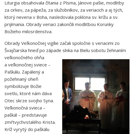
Liturgia obsahovala čítania z Písma, Jánove pašie, modlitby
za cirkev, za pápeža, za služobníkov, za veriacich a aj tých,
ktorý neveria v Boha, nasledovala poklona sv. krížu a sv.
prijímania. Obrady veriaci zakončili modlitbou Korunky
Božieho milosrdenstva.
Obrady Veľkonočnej vigílie začali spoločne s veriacimi zo
Švajčiarska hneď po západe slnka na Bielu
sobotu žehnaním
veľkonočného ohňa
a veľkonočnej sviece –
Paškálu. Zapálený a
požehnaný oheň
symbolizuje Božie
svetlo, ktoré nám dáva
Otec skrze svojho Syna.
Veľkonočná svieca –
paškál – predstavuje
zmŕtvychvstalého Krista.
Kríž vyrytý do paškálu