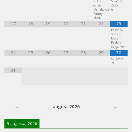
ZH: sv.
Sv.omša
omša
Zürich
Nanebovzatie
Panny
Márie
17
18
19
20
21
22
23
Basel: Sv.
omša s
Mons.
Pavlom
Šajgalíkom
24
25
26
27
28
29
30
Sv. omša
ZH
31
august 2026
9 augusta, 2026