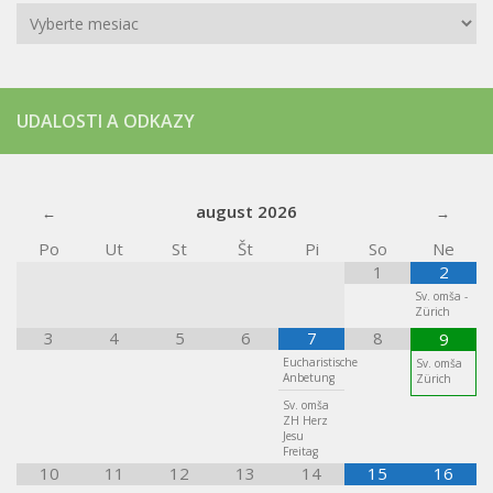
Archív
UDALOSTI A ODKAZY
august
2026
Po
Ut
St
Št
Pi
So
Ne
1
2
Sv. omša -
Zürich
3
4
5
6
7
8
9
Eucharistische
Sv. omša
Anbetung
Zürich
Sv. omša
ZH Herz
Jesu
Freitag
10
11
12
13
14
15
16