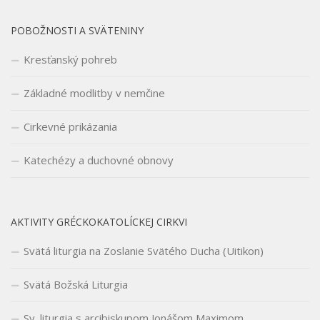
POBOŽNOSTI A SVÄTENINY
Kresťanský pohreb
Základné modlitby v nemčine
Cirkevné prikázania
Katechézy a duchovné obnovy
AKTIVITY GRÉCKOKATOLÍCKEJ CIRKVI
Svätá liturgia na Zoslanie Svätého Ducha (Uitikon)
Svätá Božská Liturgia
Sv. liturgia s arcibiskupom Jonášom Maximom