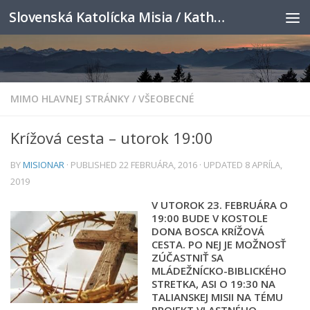
Slovenská Katolícka Misia / Katholische Slowakenmission
Skip to content
MIMO HLAVNEJ STRÁNKY
/
VŠEOBECNÉ
Krížová cesta – utorok 19:00
BY
MISIONAR
· PUBLISHED
22 FEBRUÁRA, 2016
· UPDATED
8 APRÍLA,
2019
V UTOROK 23. FEBRUÁRA O
19:00
BUDE V KOSTOLE
DONA BOSCA KRÍŽOVÁ
CESTA
. PO NEJ JE MOŽNOSŤ
ZÚČASTNIŤ SA
MLÁDEŽNÍCKO-BIBLICKÉHO
STRETKA, ASI O 19:30 NA
TALIANSKEJ MISII NA TÉMU
PROJEKT VLASTNÉHO