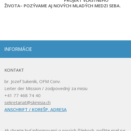
ŽIVOTA
– POZÝVAME AJ NOVÝCH MLADÝCH MEDZI SEBA.
INFORMÁCIE
KONTAKT
br. Jozef Sukeník, OFM Conv.
Leiter der Mission / zodpovedný za misiu
+41 77 468 74 40
sekretariat@skmisia.ch
ANSCHRIFT / KOREŠP. ADRESA
Ak chcete byť informovaný o nových článkoch, pošlite mail na: