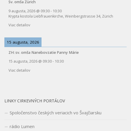
Sv. omša Zürich
9 augusta, 2026
@
09:30
-
10:30
Krypta kostola Liebfrauenkirche, Weinbergstrasse 34, Zürich
Viac detailov
15 augusta, 2026
ZH: sv. omša Nanebovzatie Panny Márie
15 augusta, 2026
@
09:30
-
10:30
Viac detailov
LINKY CIRKEVNÝCH PORTÁLOV
Spoločenstvo českých veriacich vo Švajčiarsku
rádio Lumen