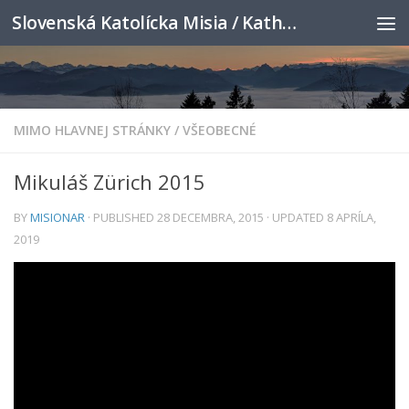
Slovenská Katolícka Misia / Katholische Slowakenmission
Skip to content
MIMO HLAVNEJ STRÁNKY
/
VŠEOBECNÉ
Mikuláš Zürich 2015
BY
MISIONAR
· PUBLISHED
28 DECEMBRA, 2015
· UPDATED
8 APRÍLA,
2019