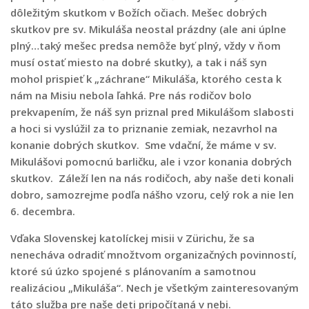
dôležitým skutkom v Božích očiach. Mešec dobrých
skutkov pre sv. Mikuláša neostal prázdny (ale ani úplne
plný…taký mešec predsa nemôže byť plný, vždy v ňom
musí ostať miesto na dobré skutky), a tak i náš syn
mohol prispieť k „záchrane“ Mikuláša, ktorého cesta k
nám na Misiu nebola ľahká. Pre nás rodičov bolo
prekvapením, že náš syn priznal pred Mikulášom slabosti
a hoci si vyslúžil za to priznanie zemiak, nezavrhol na
konanie dobrých skutkov. Sme vdační, že máme v sv.
Mikulášovi pomocnú barličku, ale i vzor konania dobrých
skutkov. Záleží len na nás rodičoch, aby naše deti konali
dobro, samozrejme podľa nášho vzoru, celý rok a nie len
6. decembra.
Vďaka Slovenskej katolíckej misii v Zürichu, že sa
nenecháva odradiť množtvom organizačných povinností,
ktoré sú úzko spojené s plánovaním a samotnou
realizáciou „Mikuláša“. Nech je všetkým zainteresovaným
táto služba pre naše deti pripočítaná v nebi.