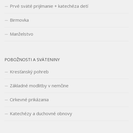
Prvé sväté prijímanie + katechéza detí
Birmovka
Manželstvo
POBOŽNOSTI A SVÄTENINY
Kresťanský pohreb
Základné modlitby v nemčine
Cirkevné prikázania
Katechézy a duchovné obnovy