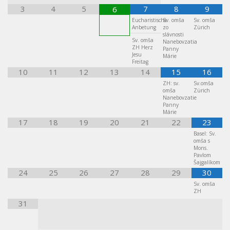
3
4
5
7
8
9
6
Eucharistische
Sv. omša
Sv. omša
Anbetung
zo
Zürich
slávnosti
Sv. omša
Nanebovzatia
ZH Herz
Panny
Jesu
Márie
Freitag
10
11
12
13
14
15
16
ZH: sv.
Sv.omša
omša
Zürich
Nanebovzatie
Panny
Márie
17
18
19
20
21
22
23
Basel: Sv.
omša s
Mons.
Pavlom
Šajgalíkom
24
25
26
27
28
29
30
Sv. omša
ZH
31