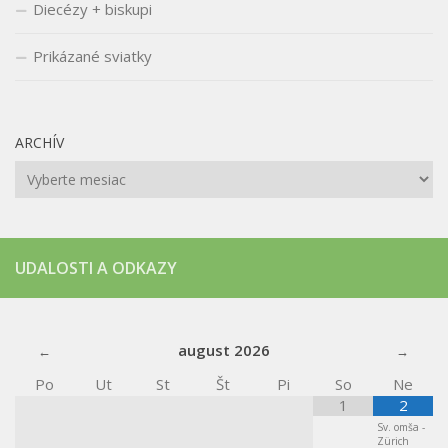
Diecézy + biskupi
Prikázané sviatky
ARCHÍV
Archív
UDALOSTI A ODKAZY
august
2026
Po
Ut
St
Št
Pi
So
Ne
1
2
Sv. omša -
Zürich