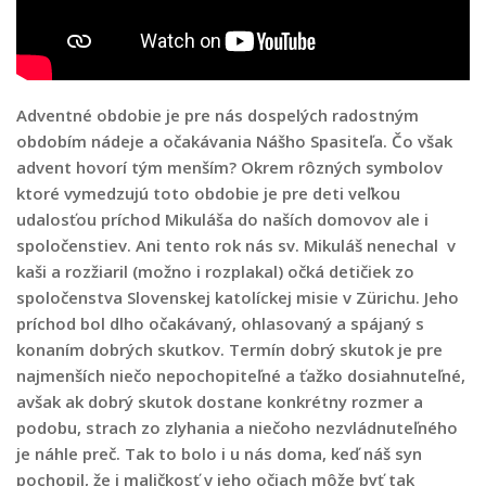
Adventné obdobie je pre nás dospelých radostným
obdobím nádeje a očakávania Nášho Spasiteľa. Čo však
advent hovorí tým menším? Okrem rôzných symbolov
ktoré vymedzujú toto obdobie je pre deti veľkou
udalosťou príchod Mikuláša do naších domovov ale i
spoločenstiev. Ani tento rok nás sv. Mikuláš nenechal v
kaši a rozžiaril (možno i rozplakal) očká detičiek zo
spoločenstva Slovenskej katolíckej misie v Zürichu. Jeho
príchod bol dlho očakávaný, ohlasovaný a spájaný s
konaním dobrých skutkov. Termín dobrý skutok je pre
najmenších niečo nepochopiteľné a ťažko dosiahnuteľné,
avšak ak dobrý skutok dostane konkrétny rozmer a
podobu, strach zo zlyhania a niečoho nezvládnuteľného
je náhle preč. Tak to bolo i u nás doma, keď náš syn
pochopil, že i maličkosť v jeho očiach môže byť tak