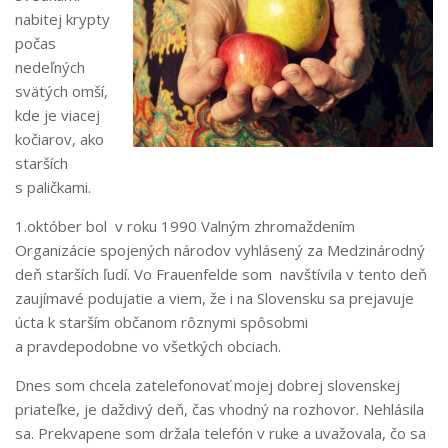
nabitej krypty
počas
nedeľných
svätých omší,
kde je viacej
kočiarov, ako
starších
s paličkami.
1.október bol v roku 1990 Valným zhromaždením
Organizácie spojených národov vyhlásený za Medzinárodný
deň starších ľudí. Vo Frauenfelde som navštívila v tento deň
zaujímavé podujatie a viem, že i na Slovensku sa prejavuje
úcta k starším občanom rôznymi spôsobmi
a pravdepodobne vo všetkých obciach.
Dnes som chcela zatelefonovať mojej dobrej slovenskej
priateľke, je daždivý deň, čas vhodný na rozhovor. Nehlásila
sa. Prekvapene som držala telefón v ruke a uvažovala, čo sa