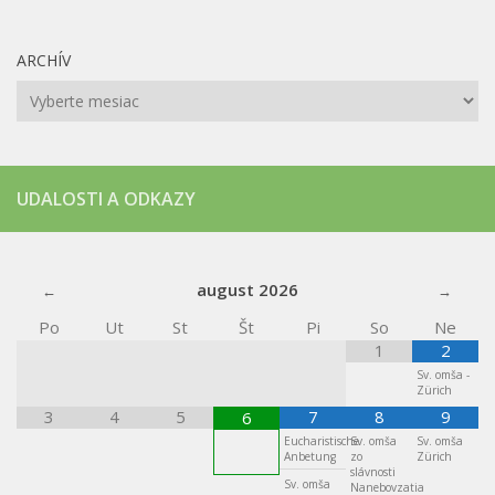
ARCHÍV
Archív
UDALOSTI A ODKAZY
august
2026
Po
Ut
St
Št
Pi
So
Ne
1
2
Sv. omša -
Zürich
3
4
5
7
8
9
6
Eucharistische
Sv. omša
Sv. omša
Anbetung
zo
Zürich
slávnosti
Sv. omša
Nanebovzatia