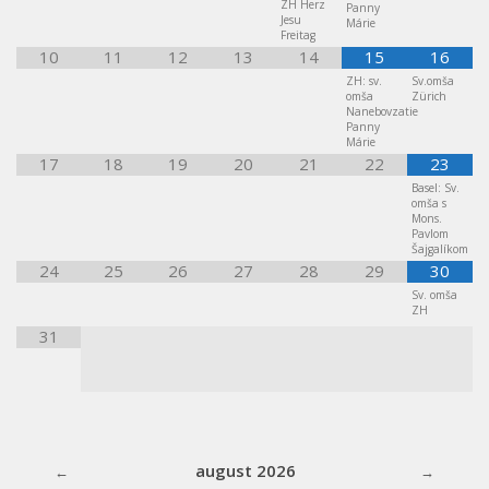
ZH Herz
Panny
Jesu
Márie
Freitag
10
11
12
13
14
15
16
ZH: sv.
Sv.omša
omša
Zürich
Nanebovzatie
Panny
Márie
17
18
19
20
21
22
23
Basel: Sv.
omša s
Mons.
Pavlom
Šajgalíkom
24
25
26
27
28
29
30
Sv. omša
ZH
31
august 2026