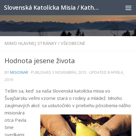
Slovenská Katolícka Misia / Katholische Slowakenmission
Skip to content
MIMO HLAVNEJ STRÁNKY
/
VŠEOBECNÉ
Hodnota jesene života
BY
MISIONAR
· PUBLISHED
3 NOVEMBRA, 2015
· UPDATED
8 APRÍLA,
2019
Teším sa, keď sa naša Slovenská katolícka misia vo
Švajčiarsku veľmi vzorne stará o rodiny a mládež. Mnoho
zaujímavých akcií sa uskutočnilo v priebehu
pôsobenia nášho
misionára
otca Pavla.
Sme
svedkami