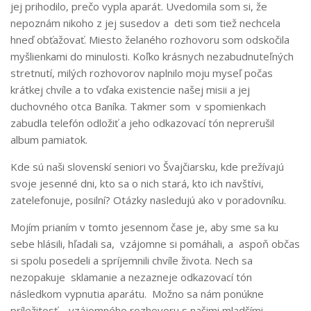
jej prihodilo, prečo vypla aparát. Uvedomila som si, že
nepoznám nikoho z jej susedov a deti som tiež nechcela
hneď obťažovať. Miesto želaného rozhovoru som odskočila
myšlienkami do minulosti. Koľko krásnych nezabudnuteľných
stretnutí, milých rozhovorov naplnilo moju myseľ počas
krátkej chvíle a to vďaka existencie našej misii a jej
duchovného otca Baníka. Takmer som v spomienkach
zabudla telefón odložiť a jeho odkazovací tón neprerušil
album pamiatok.
Kde sú naši slovenskí seniori vo Švajčiarsku, kde prežívajú
svoje jesenné dni, kto sa o nich stará, kto ich navštívi,
zatelefonuje, posilní? Otázky nasledujú ako v poradovníku.
Mojím prianím v tomto jesennom čase je, aby sme sa ku
sebe hlásili, hľadali sa, vzájomne si pomáhali, a aspoň občas
si spolu posedeli a spríjemnili chvíle života. Nech sa
nezopakuje sklamanie a nezazneje odkazovací tón
následkom vypnutia aparátu. Možno sa nám ponúkne
príležitosť vzájomného rozhovoru s našimi mladšími