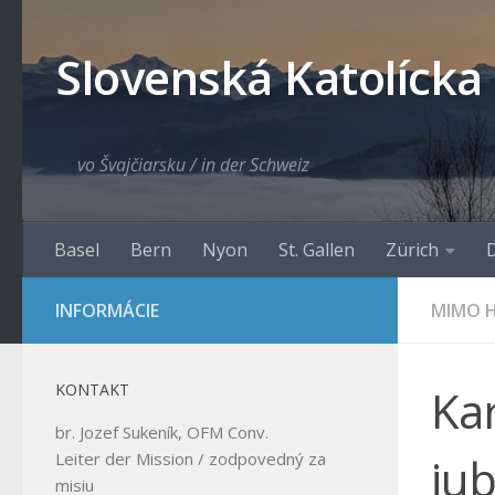
Skip to content
Slovenská Katolícka
vo Švajčiarsku / in der Schweiz
Basel
Bern
Nyon
St. Gallen
Zürich
D
INFORMÁCIE
MIMO H
KONTAKT
Ka
br. Jozef Sukeník, OFM Conv.
jub
Leiter der Mission / zodpovedný za
misiu