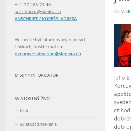
+41 77 468 74 40
BY
MISI
sekretariat@skmisia.ch
ANSCHRIFT / KOREŠP. ADRESA
Ak chcete byť informovaný o nových
článkoch, pošlite mail na:
oznamy+subscribe@skmisia.ch
MISIJNÝ INFORMÁTOR
Jeho E
Korcov
apošto
SVIATOSTNÝ ŽIVOT
svedec
ctihod
Krst
dobréh
Sviatosť zmierenia
dobrop