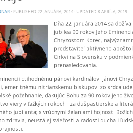
ONAR
· PUBLISHED
22 JANUÁRA, 2014
· UPDATED
8 APRÍLA, 2019
Dňa 22. januára 2014 sa dožíva
jubilea 90 rokov Jeho Eminencia
Chryzostom Korec, najvýznamn
predstaviteľ aktívneho apoštol
Cirkvi na Slovensku v podmien
prenasledovania.
minencii ctihodnému
pánovi kardinálovi Jánovi Chry
i, emeritnému nitrianskemu biskupovi zo srdca ude
lské požehnanie, ďakujúc Bohu za 90 rokov jeho živ
tvo viery v ťažkých rokoch i za dušpastierske a liter
ného jubilanta; s vrúcnymi želaniami hojnosti Božích
o zdravia, neustálej sviežosti a radosti ducha i ľuds
rajnosti.