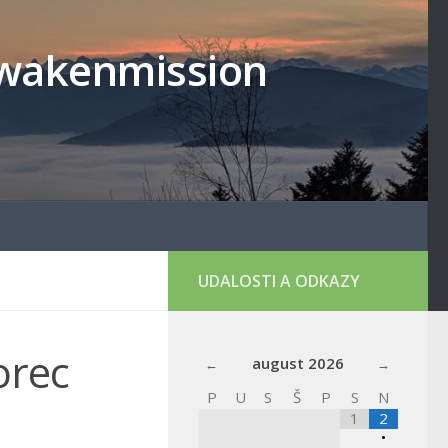
lowakenmission
UDALOSTI A ODKAZY
orec
august
2026
P
U
S
Š
P
S
N
1
2
•