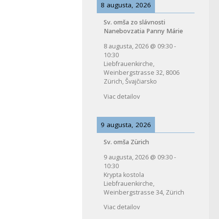
8 augusta, 2026
Sv. omša zo slávnosti
Nanebovzatia Panny Márie
8 augusta, 2026
@
09:30
-
10:30
Liebfrauenkirche,
Weinbergstrasse 32, 8006
Zürich, Švajčiarsko
Viac detailov
9 augusta, 2026
Sv. omša Zürich
9 augusta, 2026
@
09:30
-
10:30
Krypta kostola
Liebfrauenkirche,
Weinbergstrasse 34, Zürich
Viac detailov