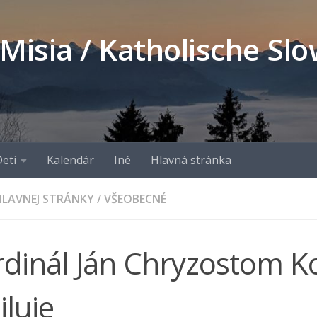
 Misia / Katholische S
eti
Kalendár
Iné
Hlavná stránka
LAVNEJ STRÁNKY
/
VŠEOBECNÉ
rdinál Ján Chryzostom K
iluje