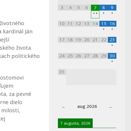
3
4
5
6
8
9
7
•
•
•
•
 životného
10
11
12
13
14
15
16
•
•
 kardinál Ján
ejší
17
18
19
20
21
22
23
•
ského života
kach politického
24
25
26
27
28
29
30
•
31
zostomovi
ľujem
ota, za pevné
árne dielo
aug 2026
 milostí,
kej
7 augusta, 2026