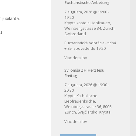
Eucharistische Anbetung
7 augusta, 2026
@
19:00
-
19:20
 jubilanta.
Krypta kostola Liebfrauen,
Weinbergstrasse 34, Zürich,
u
Switzerland
Eucharistická Adorácia - tichá
+ Sv. spovede do 19:20
Viac detailov
Sv. omša ZH Herz Jesu
Freitag
7 augusta, 2026
@
19:30
-
20:30
Krypta Katholische
Liebfrauenkirche,
Weinbergstrasse 36, 8006
Zürich, Švajčiarsko, Krypta
Viac detailov