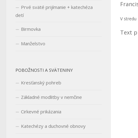
Franci
Prvé sväté prijímanie + katechéza
detí
V stredu 
Birmovka
Text p
Manželstvo
POBOŽNOSTI A SVÄTENINY
Kresťanský pohreb
Základné modlitby v nemčine
Cirkevné prikázania
Katechézy a duchovné obnovy