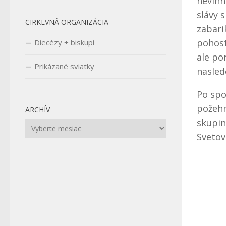
nevinn
slávy 
CIRKEVNÁ ORGANIZÁCIA
zabari
pohost
Diecézy + biskupi
ale po
Prikázané sviatky
nasled
Po spo
požehn
ARCHÍV
skupin
Archív
Svetov