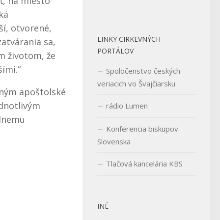
ť, na miesto
ká
í, otvorené,
LINKY CIRKEVNÝCH
atvárania sa,
PORTÁLOV
m životom, že
ími.“
Spoločenstvo českých
veriacich vo Švajčiarsku
mným apoštolské
dnotlivým
rádio Lumen
álnemu
Konferencia biskupov
Slovenska
Tlačová kancelária KBS
INÉ