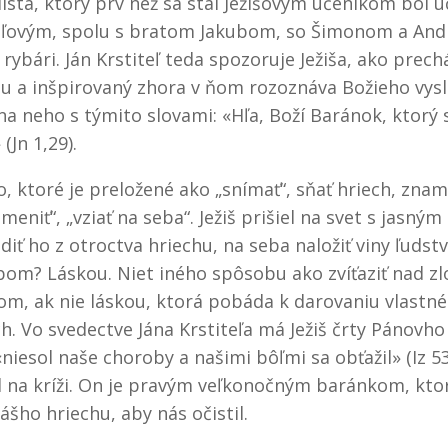
lista, ktorý prv než sa stal Ježišovým učeníkom bol
eľovým, spolu s bratom Jakubom, so Šimonom a And
i rybári. Ján Krstiteľ teda spozoruje Ježiša, ako pre
u a inšpirovaný zhora v ňom rozoznáva Božieho vysl
na neho s týmito slovami: «Hľa, Boží Baránok, ktorý
 (Jn 1,29).
o, ktoré je preložené ako „snímať“, sňať hriech, zna
meniť“, „vziať na seba“. Ježiš prišiel na svet s jasný
diť ho z otroctva hriechu, na seba naložiť viny ľudst
om? Láskou. Niet iného spôsobu ako zvíťaziť nad z
om, ak nie láskou, ktorá pobáda k darovaniu vlastné
h. Vo svedectve Jána Krstiteľa má Ježiš črty Pánovho
niesol naše choroby a našimi bôľmi sa obťažil» (Iz 53,
 na kríži. On je pravým veľkonočným baránkom, kto
ášho hriechu, aby nás očistil.