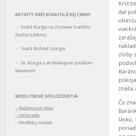
Krstit
dal po
AKTIVITY GRÉCKOKATOLÍCKEJ CIRKVI
obetov
Svätá liturgia na Zoslanie Svätého
viackr
Ducha (Uitikon)
zaráža
naklad
Svätá Božská Liturgia
zloby 
podvol
Sv. liturgia s arcibiskupom Jonášom
Maximom
Baráno
pokoja
znáša a
MODLITBOVÉ SPOLOČENSTVÁ
Čo zna
– Ružencová reťaz
Baránk
– Večeradlo
lásku,
– Modlitby matiek
poriad