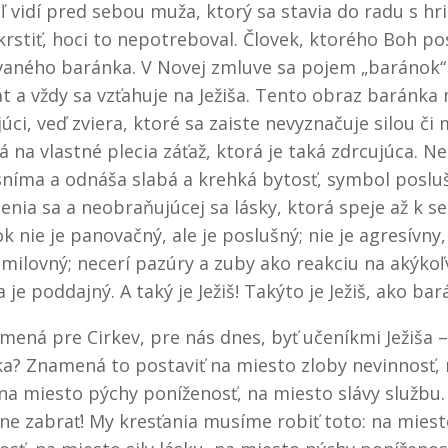
eľ vidí pred sebou muža, ktorý sa stavia do radu s hr
krstiť, hoci to nepotreboval. Človek, ktorého Boh po
aného baránka. V Novej zmluve sa pojem „baránok“
át a vždy sa vzťahuje na Ježiša. Tento obraz baránka
júci, veď zviera, ktoré sa zaiste nevyznačuje silou č
á na vlastné plecia záťaž, ktorá je taká zdrcujúca. 
sníma a odnáša slabá a krehká bytosť, symbol posluš
enia sa a neobraňujúcej sa lásky, ktorá speje až k 
k nie je panovačný, ale je poslušný; nie je agresívny,
milovný; necerí pazúry a zuby ako reakciu na akýkoľ
 je poddajný. A taký je Ježiš! Takýto je Ježiš, ako bar
mená pre Cirkev, pre nás dnes, byť učeníkmi Ježiša 
a? Znamená to postaviť na miesto zloby nevinnosť, 
 na miesto pýchy poníženosť, na miesto slávy službu.
ne zabrať! My kresťania musíme robiť toto: na miest