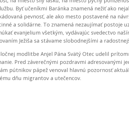
osť, na miesto sily lásku, na miesto pýchy poníženos
službu. Byť učeníkmi Baránka znamená nežiť ako neja
kádovaná pevnosť, ale ako mesto postavené na návrš
inné a solidárne. To znamená nezaujímať postoje uz
núkať evanjelium všetkým, vydávajúc svedectvo naší
ovaním Ježiša sa stávame slobodnejšími a radostnejš
ločnej modlitbe Anjel Pána Svätý Otec udelil príto
anie. Pred záverečnými pozdravmi adresovanými je
ám pútnikov pápež venoval hlavnú pozornosť aktu
ému dňu migrantov a utečencov.