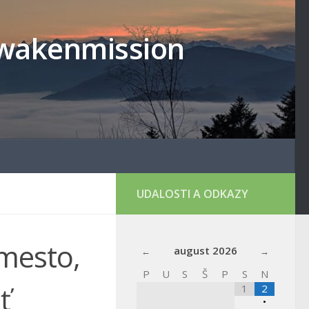
lowakenmission
UDALOSTI A ODKAZY
mesto,
august
2026
P
U
S
Š
P
S
N
ť
1
2
•