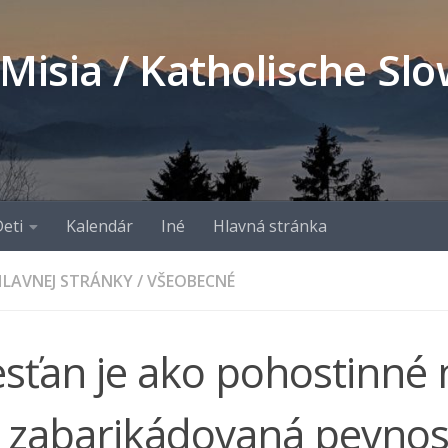
 Misia / Katholische S
eti
Kalendár
Iné
Hlavná stránka
LAVNEJ STRÁNKY
/
VŠEOBECNÉ
esťan je ako pohostinné 
e zabarikádovaná pevnos