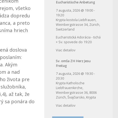
 učeníkom
Eucharistische Anbetung
rejom, všetko
7 augusta, 2026
@
19:00
-
chádza dopredu
19:20
Krypta kostola Liebfrauen,
anca, a preto
Weinbergstrasse 34, Zürich,
Switzerland
 sníma hriech
Eucharistická Adorácia - tichá
+ Sv. spovede do 19:20
mená doslova
Viac detailov
m poslaním:
Sv. omša ZH Herz Jesu
va. Akým
Freitag
lom a nad
7 augusta, 2026
@
19:30
-
20:30
ho života pre
Krypta Katholische
 služobníka,
Liebfrauenkirche,
Weinbergstrasse 36, 8006
4), až tak, že
Zürich, Švajčiarsko, Krypta
rý sa ponára do
Viac detailov