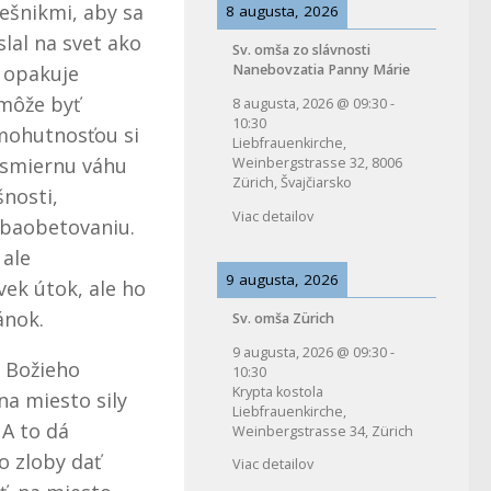
iešnikmi, aby sa
8 augusta, 2026
slal na svet ako
Sv. omša zo slávnosti
 opakuje
Nanebovzatia Panny Márie
 môže byť
8 augusta, 2026
@
09:30
-
10:30
i mohutnosťou si
Liebfrauenkirche,
Nesmiernu váhu
Weinbergstrasse 32, 8006
Zürich, Švajčiarsko
nosti,
Viac detailov
sebaobetovaniu.
 ale
9 augusta, 2026
vek útok, ale ho
ánok.
Sv. omša Zürich
9 augusta, 2026
@
09:30
-
– Božieho
10:30
Krypta kostola
na miesto sily
Liebfrauenkirche,
 A to dá
Weinbergstrasse 34, Zürich
o zloby dať
Viac detailov