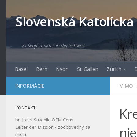
Skip to content
Slovenská Katolícka
vo Švajčiarsku / in der Schweiz
Basel
Bern
Nyon
St. Gallen
Zürich
D
INFORMÁCIE
MIMO H
KONTAKT
Kr
br. Jozef Sukeník, OFM Conv.
ni
Leiter der Mission / zodpovedný za
misiu