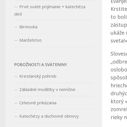
Evanje
Prvé sväté prijímanie + katechéza
Krstit
detí
to bol
zástup
Birmovka
ukáže 
sveta!»
Manželstvo
Sloves
„odbre
POBOŽNOSTI A SVÄTENINY
oslobo
Kresťanský pohreb
spôsob
hriech
Základné modlitby v nemčine
druhýc
ktorý «
Cirkevné prikázania
zomrel
Katechézy a duchovné obnovy
rieky n