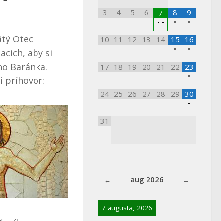
3
4
5
6
8
9
7
•
•
•
•
ätý Otec
10
11
12
13
14
15
16
•
•
cich, aby si
eho Baránka.
17
18
19
20
21
22
23
•
 príhovor:
24
25
26
27
28
29
30
•
31
aug 2026
7 augusta, 2026