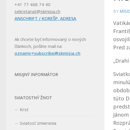
+41 77 468 74 40
BY
MISI
sekretariat@skmisia.ch
ANSCHRIFT / KOREŠP. ADRESA
Vatiká
Franti
osvoji
Ak chcete byť informovaný o nových
článkoch, pošlite mail na:
Pred z
oznamy+subscribe@skmisia.ch
„Drahí
Sviatk
MISIJNÝ INFORMÁTOR
minulú
obdobi
túto D
SVIATOSTNÝ ŽIVOT
predst
Krst
Jánom 
Rozprá
Sviatosť zmierenia