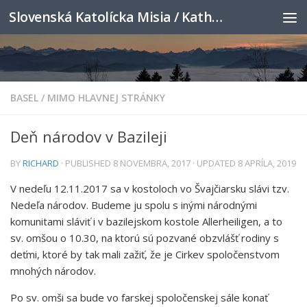
Slovenská Katolícka Misia / Katholische Slowakenmission
Skip to content
BASEL
/
MIMO HLAVNEJ STRÁNKY
Deň národov v Bazileji
BY
RICHARD
· PUBLISHED
8 NOVEMBRA, 2017
· UPDATED
8 APRÍLA, 2019
V nedeľu 12.11.2017 sa v kostoloch vo Švajčiarsku slávi tzv.
Nedeľa národov. Budeme ju spolu s inými národnými
komunitami sláviť i v bazilejskom kostole Allerheiligen, a to
sv. omšou o 10.30, na ktorú sú pozvané obzvlášť rodiny s
deťmi, ktoré by tak mali zažiť, že je Cirkev spoločenstvom
mnohých národov.
Po sv. omši sa bude vo farskej spoločenskej sále konať