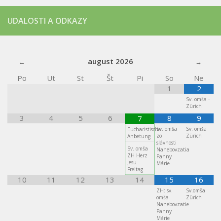
UDALOSTI A ODKAZY
august
2026
Po
Ut
St
Št
Pi
So
Ne
1
2
Sv. omša -
Zürich
3
4
5
6
8
9
7
Sv. omša
Sv. omša
Eucharistische
zo
Zürich
Anbetung
slávnosti
Sv. omša
Nanebovzatia
ZH Herz
Panny
Jesu
Márie
Freitag
10
11
12
13
14
15
16
ZH: sv.
Sv.omša
omša
Zürich
Nanebovzatie
Panny
Márie