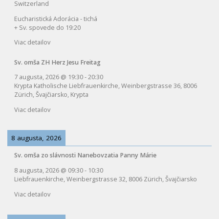
Switzerland
Eucharistická Adorácia - tichá
+ Sv. spovede do 19:20
Viac detailov
Sv. omša ZH Herz Jesu Freitag
7 augusta, 2026
@
19:30
-
20:30
Krypta Katholische Liebfrauenkirche, Weinbergstrasse 36, 8006
Zürich, Švajčiarsko, Krypta
Viac detailov
8 augusta, 2026
Sv. omša zo slávnosti Nanebovzatia Panny Márie
8 augusta, 2026
@
09:30
-
10:30
Liebfrauenkirche, Weinbergstrasse 32, 8006 Zürich, Švajčiarsko
Viac detailov