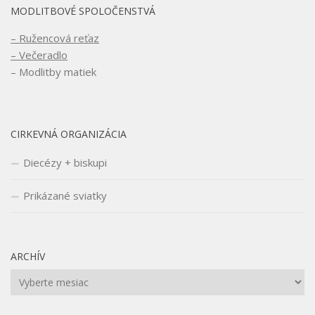
MODLITBOVÉ SPOLOČENSTVÁ
– Ružencová reťaz
– Večeradlo
– Modlitby matiek
CIRKEVNÁ ORGANIZÁCIA
Diecézy + biskupi
Prikázané sviatky
ARCHÍV
Archív