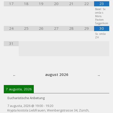
17
18
19
20
21
22
23
Basel: Sv.
omša s
Mons.
Pavlom
Šajgalíkom
24
25
26
27
28
29
30
Sv. omša
ZH
31
august 2026
7 augusta, 2026
Eucharistische Anbetung
7 augusta, 2026
@
19:00
-
19:20
Krypta kostola Liebfrauen, Weinbergstrasse 34, Zürich,