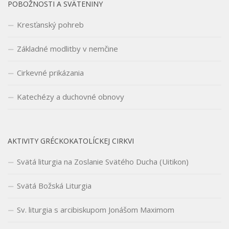
POBOŽNOSTI A SVÄTENINY
Kresťanský pohreb
Základné modlitby v nemčine
Cirkevné prikázania
Katechézy a duchovné obnovy
AKTIVITY GRÉCKOKATOLÍCKEJ CIRKVI
Svätá liturgia na Zoslanie Svätého Ducha (Uitikon)
Svätá Božská Liturgia
Sv. liturgia s arcibiskupom Jonášom Maximom