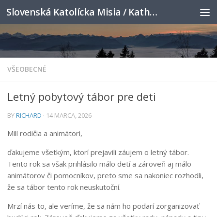
Slovenská Katolícka Misia / Katholische Slowakenmission
Skip to content
VŠEOBECNÉ
Letný pobytový tábor pre deti
BY
RICHARD
·
14 MARCA, 2026
Milí rodičia a animátori,
ďakujeme všetkým, ktorí prejavili záujem o letný tábor.
Tento rok sa však prihlásilo málo detí a zároveň aj málo
animátorov či pomocníkov, preto sme sa nakoniec rozhodli,
že sa tábor tento rok neuskutoční.
Mrzí nás to, ale veríme, že sa nám ho podarí zorganizovať