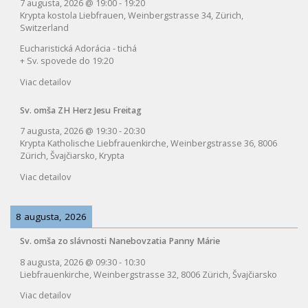
7 augusta, 2026
@
19:00
-
19:20
Krypta kostola Liebfrauen, Weinbergstrasse 34, Zürich,
Switzerland
Eucharistická Adorácia - tichá
+ Sv. spovede do 19:20
Viac detailov
Sv. omša ZH Herz Jesu Freitag
7 augusta, 2026
@
19:30
-
20:30
Krypta Katholische Liebfrauenkirche, Weinbergstrasse 36, 8006
Zürich, Švajčiarsko, Krypta
Viac detailov
8 augusta, 2026
Sv. omša zo slávnosti Nanebovzatia Panny Márie
8 augusta, 2026
@
09:30
-
10:30
Liebfrauenkirche, Weinbergstrasse 32, 8006 Zürich, Švajčiarsko
Viac detailov