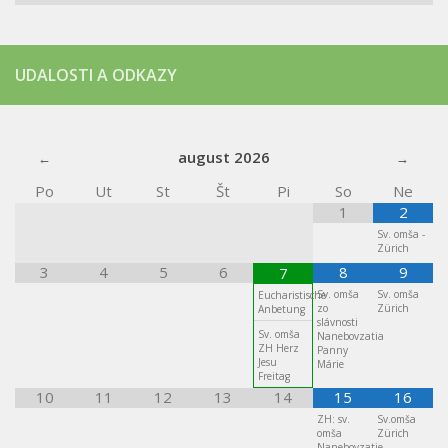
UDALOSTI A ODKAZY
august
2026
Po
Ut
St
Št
Pi
So
Ne
1
2
Sv. omša -
Zürich
3
4
5
6
8
9
7
Sv. omša
Sv. omša
Eucharistische
zo
Zürich
Anbetung
slávnosti
Sv. omša
Nanebovzatia
ZH Herz
Panny
Jesu
Márie
Freitag
10
11
12
13
14
15
16
ZH: sv.
Sv.omša
omša
Zürich
Nanebovzatie