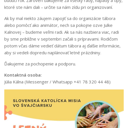
budúci rok. Zároveň ďakujeme za všetky rady, nápady a tipy,
ktoré ste nám dali – určite sa nám zídu pri organizovaní.
Ak by mal niekto záujem zapojiť sa do organizácie tábora
alebo pomôcť ako animátor, nech sa pokojne ozve Julke
Kalnovej – budeme veľmi radi. Ak sa nás nazbiera viac, radi
by sme približne v septembri začali s prípravami. Rodičom
potom včas dáme vedieť dátum tábora aj ďalšie informácie,
aby si vedeli dopredu naplánovať letné prázdniny.
Ďakujeme za pochopenie a podporu.
Kontaktná osoba:
Júlia Kálna (Messenger / Whatsapp +41 78 320 44 48)