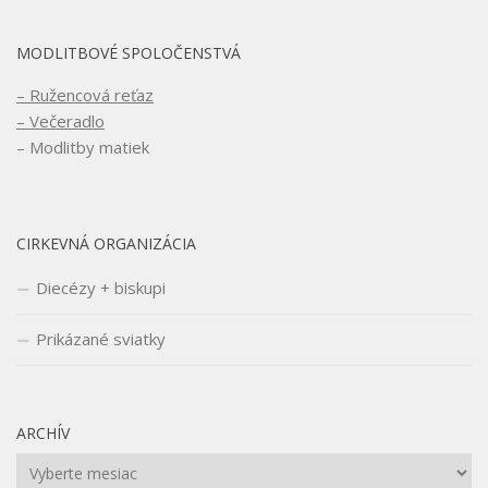
MODLITBOVÉ SPOLOČENSTVÁ
– Ružencová reťaz
– Večeradlo
– Modlitby matiek
CIRKEVNÁ ORGANIZÁCIA
Diecézy + biskupi
Prikázané sviatky
ARCHÍV
Archív