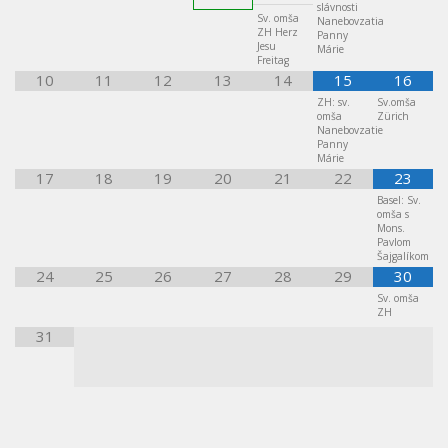
slávnosti
Sv. omša
Nanebovzatia
ZH Herz
Panny
Jesu
Márie
Freitag
10
11
12
13
14
15
16
ZH: sv.
Sv.omša
omša
Zürich
Nanebovzatie
Panny
Márie
17
18
19
20
21
22
23
Basel: Sv.
omša s
Mons.
Pavlom
Šajgalíkom
24
25
26
27
28
29
30
Sv. omša
ZH
31