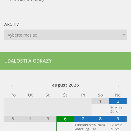
ARCHÍV
Archív
UDALOSTI A ODKAZY
august
2026
Po
Ut
St
Št
Pi
So
Ne
1
2
Sv. omša -
Zürich
3
4
5
7
8
9
6
Eucharistische
Sv. omša
Sv. omša
Anbetung
zo
Zürich