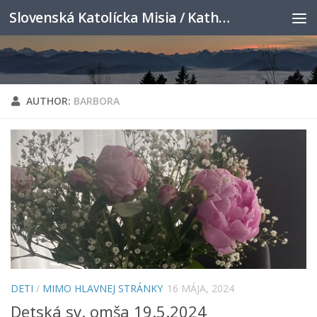
Slovenská Katolícka Misia / Katholische Slowakenmission
Skip to content
AUTHOR:
BARBORA
DETI
/
MIMO HLAVNEJ STRÁNKY
16 MÁJA, 2024
Detská sv. omša 19.5.2024