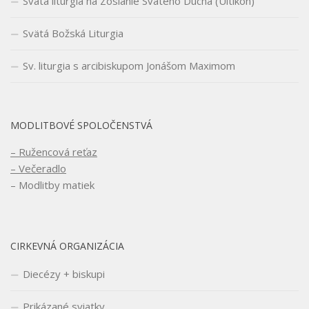
Svätá liturgia na Zoslanie Svätého Ducha (Uitikon)
Svätá Božská Liturgia
Sv. liturgia s arcibiskupom Jonášom Maximom
MODLITBOVÉ SPOLOČENSTVÁ
– Ružencová reťaz
– Večeradlo
– Modlitby matiek
CIRKEVNÁ ORGANIZÁCIA
Diecézy + biskupi
Prikázané sviatky