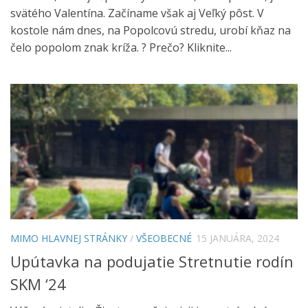
svätého Valentína. Začíname však aj Veľký pôst. V
kostole nám dnes, na Popolcovú stredu, urobí kňaz na
čelo popolom znak kríža. ? Prečo? Kliknite...
MIMO HLAVNEJ STRÁNKY
/
VŠEOBECNÉ
15 JANUÁRA, 2024
Upútavka na podujatie Stretnutie rodín
SKM ‘24