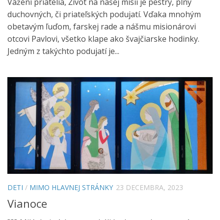
Vážení priatelia, Život na našej misii je pestrý, plný
duchovných, či priateľských podujatí. Vďaka mnohým
obetavým ľuďom, farskej rade a nášmu misionárovi
otcovi Pavlovi, všetko klape ako švajčiarske hodinky.
Jedným z takýchto podujatí je...
DETI
/
MIMO HLAVNEJ STRÁNKY
23 DECEMBRA, 2023
Vianoce