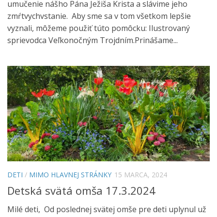
umučenie nášho Pána Ježiša Krista a slávime jeho
zmŕtvychvstanie. Aby sme sa v tom všetkom lepšie
vyznali, môžeme použiť túto pomôcku: Ilustrovaný
sprievodca Veľkonočným Trojdním.Prinášame...
DETI
/
MIMO HLAVNEJ STRÁNKY
15 MARCA, 2024
Detská svätá omša 17.3.2024
Milé deti, Od poslednej svätej omše pre deti uplynul už