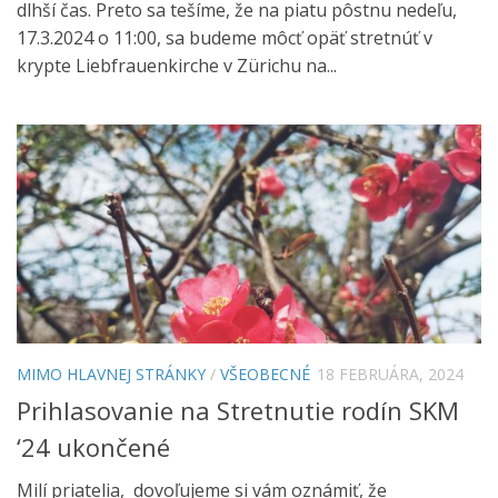
dlhší čas. Preto sa tešíme, že na piatu pôstnu nedeľu,
17.3.2024 o 11:00, sa budeme môcť opäť stretnúť v
krypte Liebfrauenkirche v Zürichu na...
MIMO HLAVNEJ STRÁNKY
/
VŠEOBECNÉ
18 FEBRUÁRA, 2024
Prihlasovanie na Stretnutie rodín SKM
‘24 ukončené
Milí priatelia, dovoľujeme si vám oznámiť, že