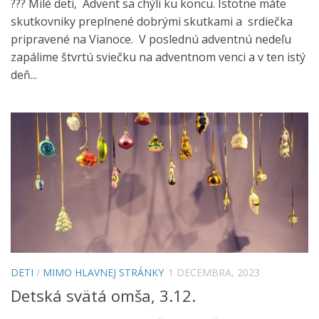
??? Milé deti, Advent sa chýli ku koncu. Istotne máte
skutkovniky preplnené dobrými skutkami a srdiečka
pripravené na Vianoce. V poslednú adventnú nedeľu
zapálime štvrtú sviečku na adventnom venci a v ten istý
deň...
DETI
/
MIMO HLAVNEJ STRÁNKY
1 DECEMBRA, 2023
Detská svätá omša, 3.12.