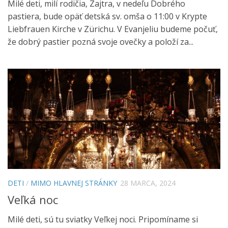
Milé deti, milí rodičia, Zajtra, v nedeľu Dobrého
pastiera, bude opäť detská sv. omša o 11:00 v Krypte
Liebfrauen Kirche v Zürichu. V Evanjeliu budeme počuť,
že dobrý pastier pozná svoje ovečky a položí za...
DETI
/
MIMO HLAVNEJ STRÁNKY
28 MARCA, 2024
Veľká noc
Milé deti, sú tu sviatky Veľkej noci. Pripomíname si