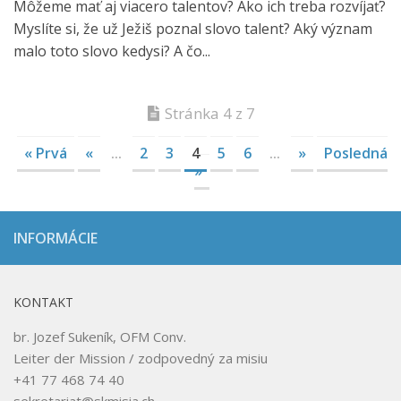
Môžeme mať aj viacero talentov? Ako ich treba rozvíjať?
Myslíte si, že už Ježiš poznal slovo talent? Aký význam
malo toto slovo kedysi? A čo...
Stránka 4 z 7
« Prvá
«
...
2
3
4
5
6
...
»
Posledná
»
INFORMÁCIE
KONTAKT
br. Jozef Sukeník, OFM Conv.
Leiter der Mission / zodpovedný za misiu
+41 77 468 74 40
sekretariat@skmisia.ch