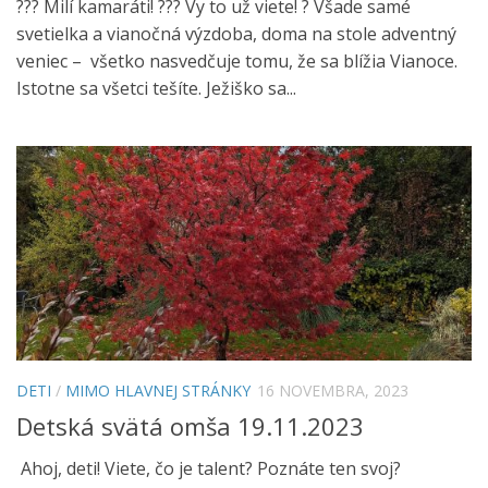
??? Milí kamaráti! ??? Vy to už viete! ? Všade samé
svetielka a vianočná výzdoba, doma na stole adventný
veniec – všetko nasvedčuje tomu, že sa blížia Vianoce.
Istotne sa všetci tešíte. Ježiško sa...
DETI
/
MIMO HLAVNEJ STRÁNKY
16 NOVEMBRA, 2023
Detská svätá omša 19.11.2023
Ahoj, deti! Viete, čo je talent? Poznáte ten svoj?