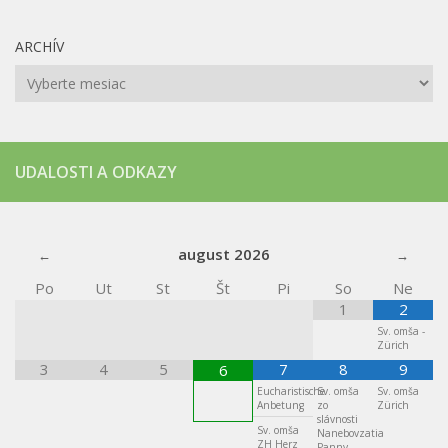
ARCHÍV
Archív
UDALOSTI A ODKAZY
august
2026
Po
Ut
St
Št
Pi
So
Ne
1
2
Sv. omša -
Zürich
3
4
5
7
8
9
6
Eucharistische
Sv. omša
Sv. omša
Anbetung
zo
Zürich
slávnosti
Sv. omša
Nanebovzatia
ZH Herz
Panny