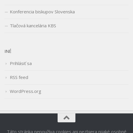
Konferencia biskupov Slovenska
Tlačová kancelária KBS
INÉ
Prihlásiť sa
RSS feed
WordPress.org
Táto stránka nepoužíva cookies ani nezbiera nijaké osobné