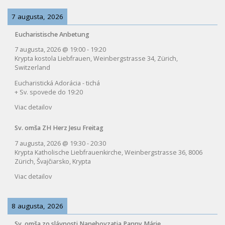
7 augusta, 2026
Eucharistische Anbetung
7 augusta, 2026
@
19:00
-
19:20
Krypta kostola Liebfrauen, Weinbergstrasse 34, Zürich,
Switzerland
Eucharistická Adorácia - tichá
+ Sv. spovede do 19:20
Viac detailov
Sv. omša ZH Herz Jesu Freitag
7 augusta, 2026
@
19:30
-
20:30
Krypta Katholische Liebfrauenkirche, Weinbergstrasse 36, 8006
Zürich, Švajčiarsko, Krypta
Viac detailov
8 augusta, 2026
Sv. omša zo slávnosti Nanebovzatia Panny Márie