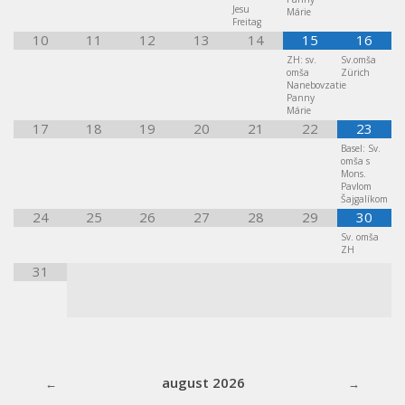
Jesu
Márie
Freitag
10
11
12
13
14
15
16
ZH: sv.
Sv.omša
omša
Zürich
Nanebovzatie
Panny
Márie
17
18
19
20
21
22
23
Basel: Sv.
omša s
Mons.
Pavlom
Šajgalíkom
24
25
26
27
28
29
30
Sv. omša
ZH
31
august 2026