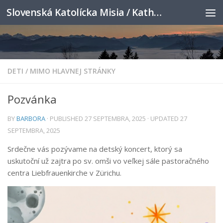
Slovenská Katolícka Misia / Katholische Slowakenmission
Skip to content
DETI
/
MIMO HLAVNEJ STRÁNKY
Pozvánka
BY
BARBORA
· PUBLISHED
27 SEPTEMBRA, 2025
· UPDATED
27
SEPTEMBRA, 2025
Srdečne vás pozývame na detský koncert, ktorý sa
uskutoční už zajtra po sv. omši vo veľkej sále pastoračného
centra Liebfrauenkirche v Zürichu.