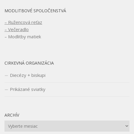
MODLITBOVÉ SPOLOČENSTVÁ
– Ružencová reťaz
– Večeradlo
– Modlitby matiek
CIRKEVNÁ ORGANIZÁCIA
Diecézy + biskupi
Prikázané sviatky
ARCHÍV
Archív