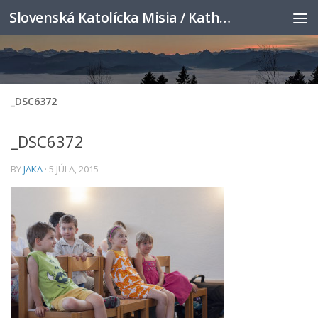
Slovenská Katolícka Misia / Katholische Slowakenmission
Skip to content
_DSC6372
_DSC6372
BY
JAKA
·
5 JÚLA, 2015