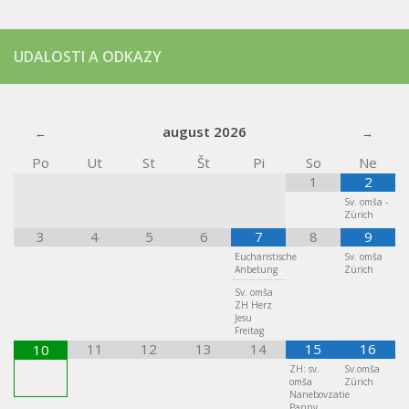
UDALOSTI A ODKAZY
august
2026
Po
Ut
St
Št
Pi
So
Ne
1
2
Sv. omša -
Zürich
3
4
5
6
7
8
9
Eucharistische
Sv. omša
Anbetung
Zürich
Sv. omša
ZH Herz
Jesu
Freitag
11
12
13
14
15
16
10
ZH: sv.
Sv.omša
omša
Zürich
Nanebovzatie
Panny