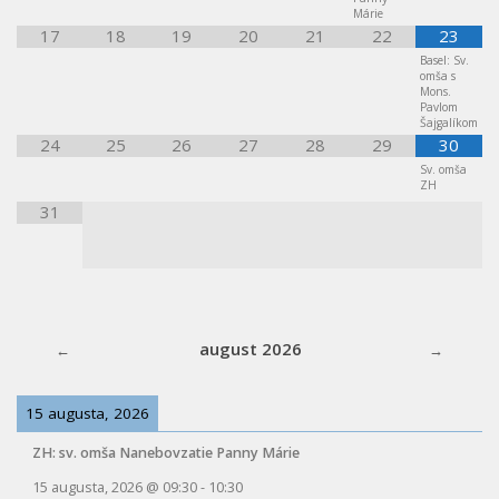
Márie
17
18
19
20
21
22
23
Basel: Sv.
omša s
Mons.
Pavlom
Šajgalíkom
24
25
26
27
28
29
30
Sv. omša
ZH
31
august 2026
15 augusta, 2026
ZH: sv. omša Nanebovzatie Panny Márie
15 augusta, 2026
@
09:30
-
10:30