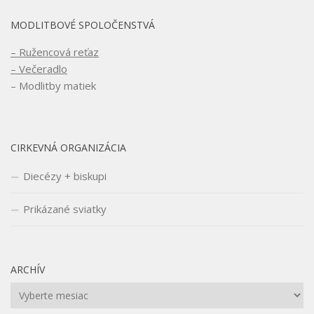
MODLITBOVÉ SPOLOČENSTVÁ
– Ružencová reťaz
– Večeradlo
– Modlitby matiek
CIRKEVNÁ ORGANIZÁCIA
Diecézy + biskupi
Prikázané sviatky
ARCHÍV
Archív