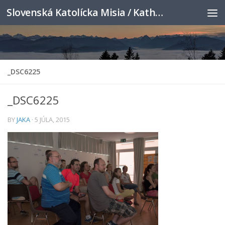
Slovenská Katolícka Misia / Katholische Slowakenmission
Skip to content
_DSC6225
_DSC6225
BY
JAKA
·
5 JÚLA, 2015